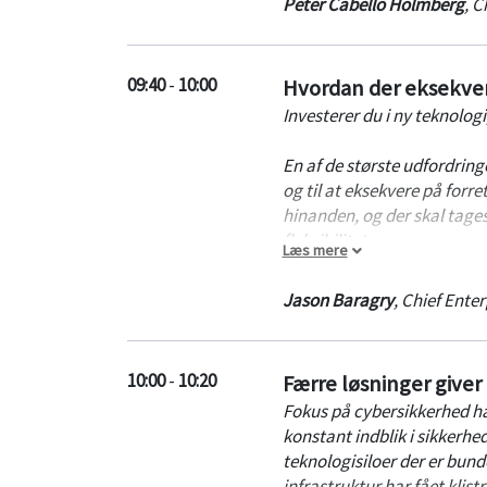
Peter Cabello Holmberg
,
Ch
den digitale strategi, præ
cases, der driver top linje
09:40
-
10:00
Hvordan der eksekver
Peter vil dele hans reflekt
Investerer du i ny teknologi
kræver af en CDO/CIO.
En af de største udfordringe
og til at eksekvere på forr
hinanden, og der skal tages s
fleksibilitet
.
Læs mere
Der er intet simpelt svar. D
Jason Baragry
,
Chief Enter
muligt, og dette skal gøres,
data, for slutteligt at træff
10:00
-
10:20
Færre løsninger give
Indlægget afholdes på enge
Fokus på cybersikkerhed ha
konstant indblik i sikkerhe
teknologisiloer der er bu
infrastruktur har fået klistr