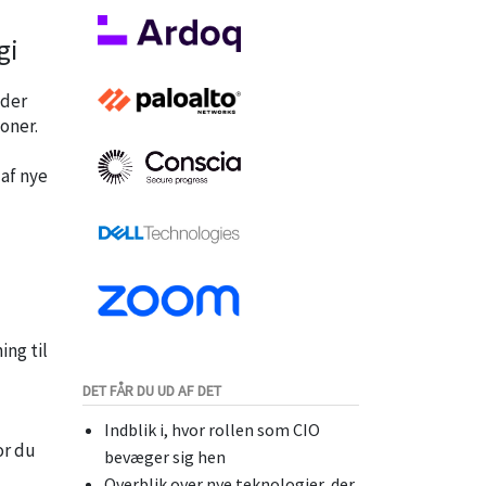
gi
nder
oner.
 af nye
ing til
DET FÅR DU UD AF DET
Indblik i, hvor rollen som CIO
or du
bevæger sig hen
Overblik over nye teknologier, der