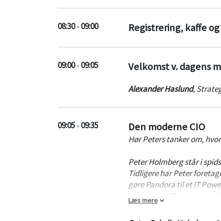
08:30
-
09:00
Registrering, kaffe og
09:00
-
09:05
Velkomst v. dagens 
Alexander Haslund
,
Strateg
09:05
-
09:35
Den moderne CIO
Hør Peters tanker om, hvor
Peter Holmberg står i spids
Tidligere har Peter foreta
gøre Pandora til et IT Power
positionere IT som en enab
Læs mere
I Fiskars Group har Peter p