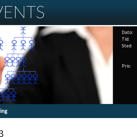
Dato:
Tid:
Sted:
Pris:
ding
3