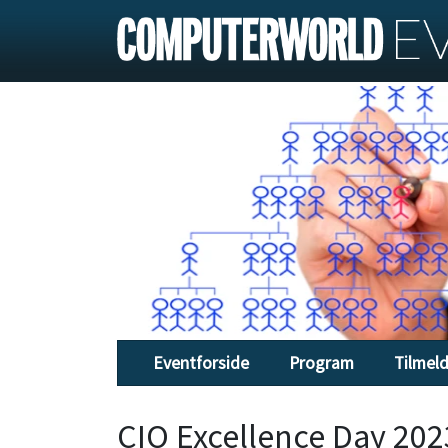
Eventforside
Program
Tilmel
CIO Excellence Day 202