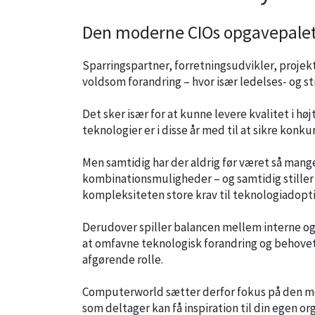
Den moderne CIOs opgavepalette
Sparringspartner, forretningsudvikler, projekt
voldsom forandring – hvor især ledelses- og st
Det sker især for at kunne levere kvalitet i h
teknologier er i disse år med til at sikre konk
Men samtidig har der aldrig før været så man
kombinationsmuligheder – og samtidig stille
kompleksiteten store krav til teknologiadopti
Derudover spiller balancen mellem interne og ek
at omfavne teknologisk forandring og behovet
afgørende rolle.
Computerworld sætter derfor fokus på den mod
som deltager kan få inspiration til din egen or