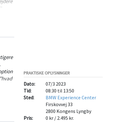
ejdere
n Zoom
tigere
.
option
PRAKTISKE OPLYSNINGER
 ”hvad
Dato:
07/3 2023
Tid:
08:30 til 13:50
Sted:
BMW Experience Center
vordan
Firskovvej 33
mmende
2800
Kongens Lyngby
Pris:
0 kr / 2.495 kr.
entes,
ing,