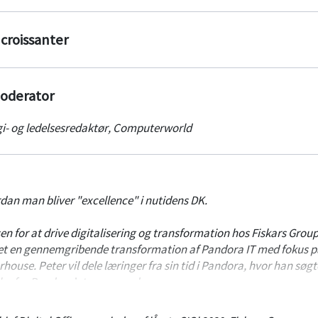
 croissanter
moderator
i- og ledelsesredaktør
,
Computerworld
dan man bliver "excellence" i nutidens DK.
en for at drive digitalisering og transformation hos Fiskars Group
get en gennemgribende transformation af Pandora IT med fokus p
house. Peter vil dele læringer fra sin tid i Pandora, hvor han søgt
ler for Pandora’s turnaround.
å små 2 år formået at positionere IT som en ’thought leader’, der d