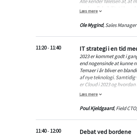
Alle kender følelsen af, at
ønsker: fleksibilitet i hve
Læs mere
hjælpe dig med at innovere
Ole Mygind
,
Sales Manager
11:20
-
11:40
IT strategi i en tid m
2023 er kommet godt i gang,
end nogensinde at kunne na
Temaer i år bliver en blan
af nye teknologi. Samtidig 
er Cloud i 2023 og hvordan
Læs mere
Dell Technoligies vil gerne 
det teknologiske landskab 
Poul Kjeldgaard
,
Field CTO
år. Der tages udgangspunkt 
inkorporeres for at øge ro
at budgetterne kommer under
11:40
-
12:00
Debat ved bordene
der skal optimere og forbe