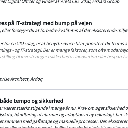
ief Digital Officer og vinder af 'Årets CIO' 2020
,
Fiskars Group
ger kompetenceudviklingen på tværs af gruppen, samt bygger bus
, forbedrede marginer samt levere en helt anden kunde oplevelse.
es på IT-strategi med bump på vejen
ioner omkring, hvordan dette er lykkedes i Fiskars Group, samt hva
, eller forsøger du at forbedre kvaliteten af det eksisterende miljø
r for en CIO i dag, er at benytte evnen til at prioritere dit teams a
etnings - og IT-strategi. Der er mange faktorer, som ofte modarbej
tilling til investeringer i
sikkerhed
vs
innovation
eller
besparelse
et forventes, at I kan agere, lære og reagere som et team, så hurt
prise Architect
,
Ardoq
 mens I filtrerer den kritiske information fra massen af operatione
e den rigtige beslutning.
r både tempo og sikkerhed
lsk.
r været stærkt stigende i mange år nu. Krav om øget sikkerhed o
dsdata, håndtering af alarmer og adoption af ny teknologi, har s
ndet sammen med gaffatape og manuelle processer. Den eksistere
et et sikkerhedslag ovenpå, hvilket har skabt plads til yderligere s