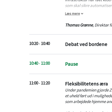
som skal sikre automatiseri
Læs mere
I oplægget fortæller Thoma
omfavne cloud-løsninger so
Thomas Grønne
,
Direktør f
agilitet og konkurrenceevn
Conscia er engageret hos e
10:20
-
10:40
Debat ved bordene
digitale maskinrum, og Thom
hvordan man som CIO kan by
10:40
-
11:00
Pause
11:00
-
11:20
Fleksibilitetens æra
Under pandemien gjorde Zoo
et uheld ført ud i mulighe
som arbejdede hjemme andr