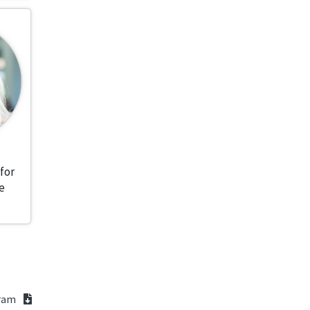
 for
e
gram