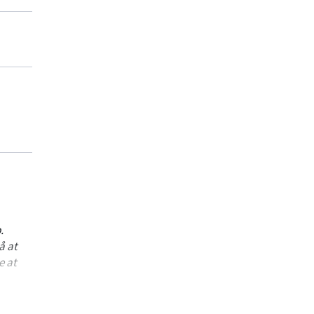
.
å at
e at
river