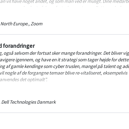
 man vil have noget andet, og som man ved er muligt. Dine medarb
rdagen og med valget af deres fortrukne systemer. Dette ønske ka
 og dermed opfylde.
 North Europe.
,
Zoom
ed forandringer
 også selvom der fortsat sker mange forandringer. Det bliver vig
vigere igennem, og have en it strategi som tager højde for dette
ding af gamle kendinge som cyber truslen, mangel på talent og ad
vil nogle af de forgangne temaer blive re-vitaliseret, eksempelvis
 anvendes det optimalt”.
inspirere til, hvordan IT ledelsen kan understøtte forretningen, h
ændres og hvad der skal adderes til IT ledelsens strateg i de ko
,
Dell Technologies Danmark
i en minimalistisk IT strategi og hvilke byggeklodser, der kan
bustheden i strategien og det økonomiske fundament. Det må forv
 pres i tider med inflation, så hvordan finder du budget til de t
dre forretningen fremadrettet?