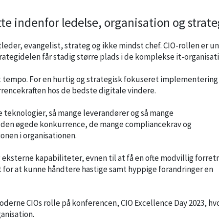
 indenfor ledelse, organisation og strate
leder, evangelist, strateg og ikke mindst chef. CIO-rollen er u
rategidelen får stadig større plads i de komplekse it-organisati
øjt tempo. For en hurtig og strategisk fokuseret implementering
urrencekraften hos de bedste digitale vindere.
ge teknologier, så mange leverandører og så mange
r den øgede konkurrence, de mange compliancekrav og
onen i organisationen.
sterne kapabiliteter, evnen til at få en ofte modvillig forretn
 for at kunne håndtere hastige samt hyppige forandringer en
erne CIOs rolle på konferencen, CIO Excellence Day 2023, hv
ganisation.