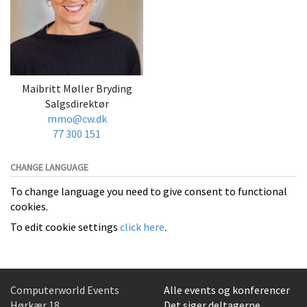
Maibritt Møller Bryding
Salgsdirektør
mmo@cw.dk
77 300 151
CHANGE LANGUAGE
To change language you need to give consent to functional
cookies.
To edit cookie settings
click here
.
Computerworld Events
Alle events og konferencer
Hørkær 18
Det siger deltagerne