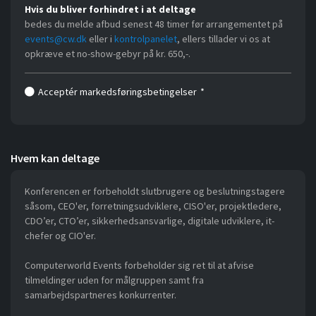
Hvis du bliver forhindret i at deltage
bedes du melde afbud senest 48 timer før arrangementet på
events@cw.dk
eller i
kontrolpanelet
, ellers tillader vi os at
opkræve et no-show-gebyr på kr. 650,-.
Acceptér markedsføringsbetingelser
*
Hvem kan deltage
Konferencen er forbeholdt slutbrugere og beslutningstagere
såsom, CEO'er, forretningsudviklere, CISO'er, projektledere,
CDO’er, CTO’er, sikkerhedsansvarlige, digitale udviklere, it-
chefer og CIO'er.
Computerworld Events forbeholder sig ret til at afvise
tilmeldinger uden for målgruppen samt fra
samarbejdspartneres konkurrenter.