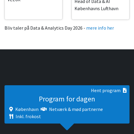
Head of Data & AI
Københavns Lufthavn
Bliv taler på Data & Analytics Day 2026 -
mere info her
Hent program
Program for dagen
København
Netværk & mød partnerne
Inkl. frokost