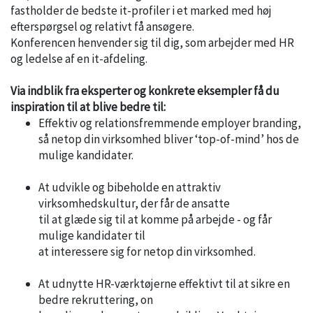
fastholder de bedste it-profiler i et marked med høj
efterspørgsel og relativt få ansøgere.
Konferencen henvender sig til dig, som arbejder med HR
og ledelse af en it-afdeling.
Via indblik fra eksperter og konkrete eksempler få du
inspiration til at blive bedre til:
Effektiv og relationsfremmende employer branding,
så netop din virksomhed bliver ‘top-of-mind’ hos de
mulige kandidater.
At udvikle og bibeholde en attraktiv
virksomhedskultur, der får de ansatte
til at glæde sig til at komme på arbejde - og får
mulige kandidater til
at interessere sig for netop din virksomhed.
At udnytte HR-værktøjerne effektivt til at sikre en
bedre rekruttering, on