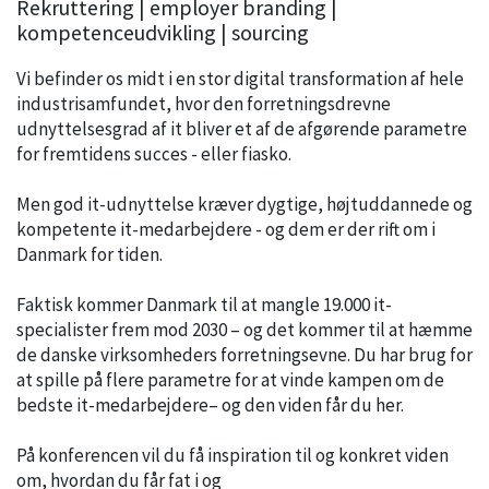
Rekruttering | employer branding |
kompetenceudvikling | sourcing
Vi befinder os midt i en stor digital transformation af hele
industrisamfundet, hvor den forretningsdrevne
udnyttelsesgrad af it bliver et af de afgørende parametre
for fremtidens succes - eller fiasko.
Men god it-udnyttelse kræver dygtige, højtuddannede og
kompetente it-medarbejdere - og dem er der rift om i
Danmark for tiden.
Faktisk kommer Danmark til at mangle 19.000 it-
specialister frem mod 2030 – og det kommer til at hæmme
de danske virksomheders forretningsevne. Du har brug for
at spille på flere parametre for at vinde kampen om de
bedste it-medarbejdere– og den viden får du her.
På konferencen vil du få inspiration til og konkret viden
om, hvordan du får fat i og