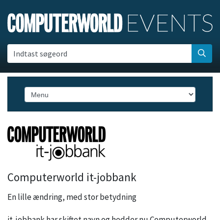
Indtast søgeord
Computerworld it-jobbank
En lille ændring, med stor betydning
it-jobbank har skiftet navn og hedder nu Computerworld