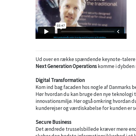
Ud over en række spændende keynote-talere 
Next Generation Operations
komme i dybden me
Digital Transformation
Kom ind bag facaden hos nogle af Danmarks bed
Hør hvordan du kan bruge den nye teknologi til
innovationsmiljø. Hør også omkring hvordan du
kunderejser og værdiskabelse for kunden er 
Secure Business
Det ændrede trusselsbillede kræver mere end f
skaber den bedste informationsikkerhed i et ko