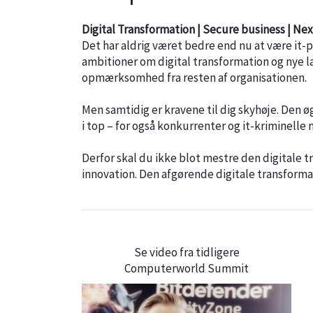
Digital Transformation | Secure business | Ne
Det har aldrig været bedre end nu at være it-p
ambitioner om digital transformation og nye la
opmærksomhed fra resten af organisationen.
Men samtidig er kravene til dig skyhøje. Den
i top – for også konkurrenter og it-kriminell
Derfor skal du ikke blot mestre den digitale t
innovation. Den afgørende digitale transfor
Se video fra tidligere
Computerworld Summit