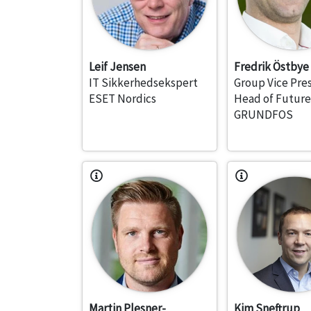
Leif Jensen
Fredrik Östbye
IT Sikkerhedsekspert
Group Vice Pre
ESET Nordics
Head of Futur
GRUNDFOS
Martin Plesner-
Kim Sneftrup