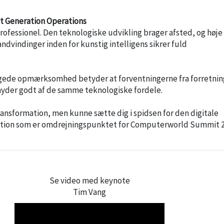
xt Generation Operations
rofessionel. Den teknologiske udvikling brager afsted, og høje
ndvindinger inden for kunstig intelligens sikrer fuld
 øgede opmærksomhed betyder at forventningerne fra forretnin
e nyder godt af de samme teknologiske fordele.
ransformation, men kunne sætte dig i spidsen for den digitale
mation som er omdrejningspunktet for Computerworld Summit 2
Se video med keynote
Tim Vang