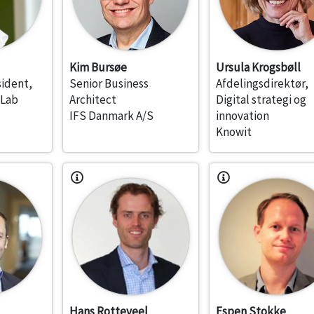
Kim Bursøe
Ursula Krogsbøll
sident,
Senior Business
Afdelingsdirektør,
eLab
Architect
Digital strategi og
IFS Danmark A/S
innovation
Knowit
Hans Rotteveel
Espen Stokke