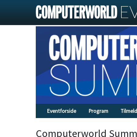
Eventforside
Program
Tilmel
Computerworld Summi