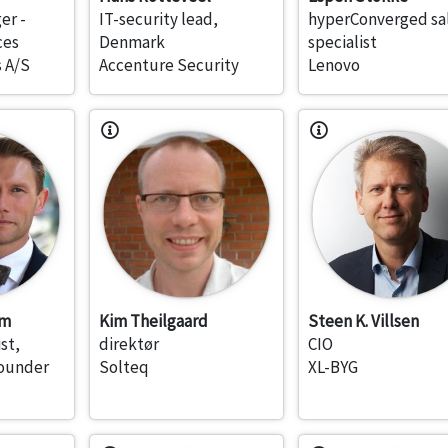
er -
IT-security lead,
hyperConverged sa
ces
Denmark
specialist
 A/S
Accenture Security
Lenovo
lm
Kim Theilgaard
Steen K. Villsen
st,
direktør
CIO
founder
Solteq
XL-BYG