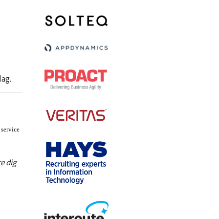
dag.
 service
e dig