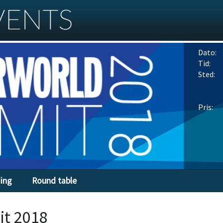
Dato:
Tid:
Sted:
Pris:
ding
Round table
t 2018