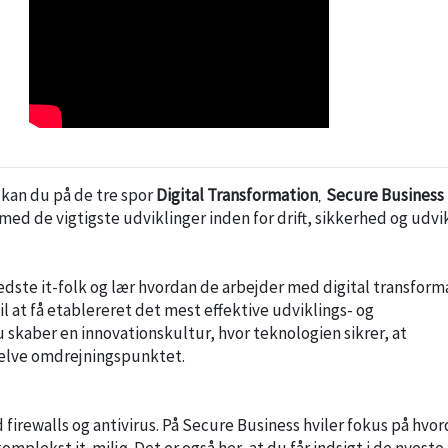
kan du på de tre spor
Digital Transformation
Secure Business
,
d de vigtigste udviklinger inden for drift, sikkerhed og udvik
ste it-folk og lær hvordan de arbejder med digital transform
 at få etablereret det mest effektive udviklings- og
 skaber en innovationskultur, hvor teknologien sikrer, at
selve omdrejningspunktet.
irewalls og antivirus. På Secure Business hviler fokus på hvo
mplekst it-miljø. Det er også her, at du får indsigt i de nyeste