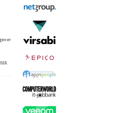
gen er
018.