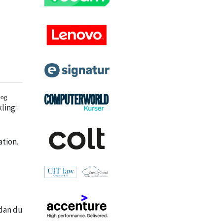
og
ling:
ation.
rdan du