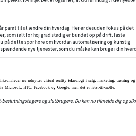
år parat til at ændre din hverdag. Her er desuden fokus på det
 som i alt for høj grad stadig er bundet op på drift, faste
du på dette spor høre om hvordan automatisering og kunstig
 de spændende nye tjenester, som du måske kan bruge i din hver
irksomheder nu udnytter virtual reality teknologi i salg, marketing, træning og
 fra Microsoft, HTC, Facebook og Google, men det er først-til-mølle.
t-beslutningstagere og slutbrugere. Du kan nu tilmelde dig og sikr