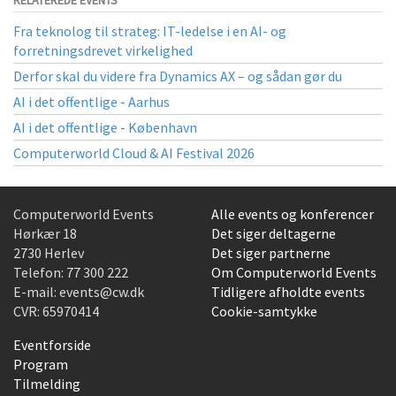
RELATEREDE EVENTS
Fra teknolog til strateg: IT-ledelse i en AI- og
forretningsdrevet virkelighed
Derfor skal du videre fra Dynamics AX – og sådan gør du
AI i det offentlige - Aarhus
AI i det offentlige - København
Computerworld Cloud & AI Festival 2026
Computerworld Events
Alle events og konferencer
Hørkær 18
Det siger deltagerne
2730 Herlev
Det siger partnerne
Telefon:
77 300 222
Om Computerworld Events
E-mail:
events@cw.dk
Tidligere afholdte events
CVR: 65970414
Cookie-samtykke
Eventforside
Program
Tilmelding