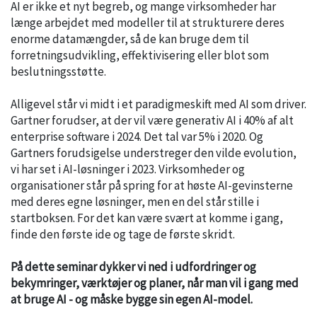
AI er ikke et nyt begreb, og mange virksomheder har
længe arbejdet med modeller til at strukturere deres
enorme datamængder, så de kan bruge dem til
forretningsudvikling, effektivisering eller blot som
beslutningsstøtte.
Alligevel står vi midt i et paradigmeskift med AI som driver.
Gartner forudser, at der vil være generativ AI i 40% af alt
enterprise software i 2024. Det tal var 5% i 2020. Og
Gartners forudsigelse understreger den vilde evolution,
vi har set i AI-løsninger i 2023. Virksomheder og
organisationer står på spring for at høste AI-gevinsterne
med deres egne løsninger, men en del står stille i
startboksen. For det kan være svært at komme i gang,
finde den første ide og tage de første skridt.
På dette seminar dykker vi ned i udfordringer og
bekymringer, værktøjer og planer, når man vil i gang med
at bruge AI - og måske bygge sin egen AI-model.