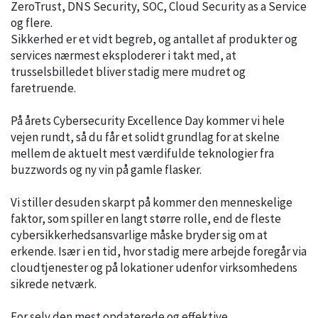
ZeroTrust, DNS Security, SOC, Cloud Security as a Service
og flere.
Sikkerhed er et vidt begreb, og antallet af produkter og
services nærmest eksploderer i takt med, at
trusselsbilledet bliver stadig mere mudret og
faretruende.
På årets Cybersecurity Excellence Day kommer vi hele
vejen rundt, så du får et solidt grundlag for at skelne
mellem de aktuelt mest værdifulde teknologier fra
buzzwords og ny vin på gamle flasker.
Vi stiller desuden skarpt på kommer den menneskelige
faktor, som spiller en langt større rolle, end de fleste
cybersikkerhedsansvarlige måske bryder sig om at
erkende. Især i en tid, hvor stadig mere arbejde foregår via
cloudtjenester og på lokationer udenfor virksomhedens
sikrede netværk.
For selv den mest opdaterede og effektive