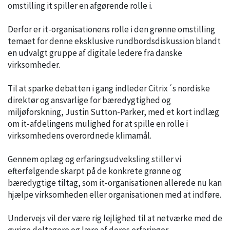
omstilling it spiller en afgørende rolle i.
Derfor er it-organisationens rolle i den grønne omstilling
temaet for denne eksklusive rundbordsdiskussion blandt
en udvalgt gruppe af digitale ledere fra danske
virksomheder.
Til at sparke debatten i gang indleder Citrix´s nordiske
direktør og ansvarlige for bæredygtighed og
miljøforskning, Justin Sutton-Parker, med et kort indlæg
om it-afdelingens mulighed for at spille en rolle i
virksomhedens overordnede klimamål.
Gennem oplæg og erfaringsudveksling stiller vi
efterfølgende skarpt på de konkrete grønne og
bæredygtige tiltag, som it-organisationen allerede nu kan
hjælpe virksomheden eller organisationen med at indføre.
Undervejs vil der være rig lejlighed til at netværke med de
øvrige deltagere og lære af deres erfaringer.