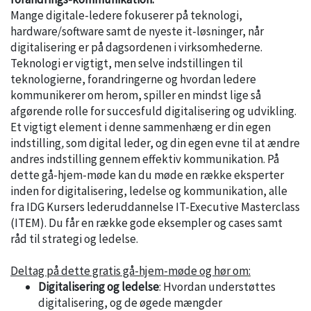
Mange digitale-ledere fokuserer på teknologi,
hardware/software samt de nyeste it-løsninger, når
digitalisering er på dagsordenen i virksomhederne.
Teknologi er vigtigt, men selve indstillingen til
teknologierne, forandringerne og hvordan ledere
kommunikerer om herom, spiller en mindst lige så
afgørende rolle for succesfuld digitalisering og udvikling.
Et vigtigt element i denne sammenhæng er din egen
indstilling
,
som digital leder, og din egen evne til at ændre
andres indstilling gennem effektiv kommunikation. På
dette gå-hjem-møde kan du møde en række eksperter
inden for digitalisering, ledelse og kommunikation, alle
fra IDG Kursers lederuddannelse IT-Executive Masterclass
(ITEM). Du får en række gode eksempler og cases samt
råd til strategi og ledelse.
Deltag på dette gratis gå-hjem-møde og hør om:
Digitalisering og ledelse
: Hvordan understøttes
digitalisering, og de øgede mængder