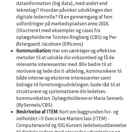
datainformation (big data), med andet end
teknologi? Hvordan påvirker udviklingen den
digitale lederrolle? Få en gennemgang af fem
udfordringer på markedspladsen anno 2018.
(Illustreret med eksempler og cases fra
oplægsholderne Torsten Ringberg (CBS) og Per
Østergaard Jacobsen (Efficiens)
Kommunikation:
Hør om værktøjer og effektive
metoder til at udvikle din virksomhed og få de
relevante interessenter med. Bliv bedre til at
motivere og lede din it-afdeling, kommunikere til
både interne og eksterne interessenter samt
bidrage til forretningsudviklingen. Gode råd til at
strukturere og systematisere din ledelses-
kommunikation. Oplægsholderen er Maria Sennels
(BySennels/CBS)
Beskrivelse af ITEM:
Kort om baggrunden for- og
indholdet i It Executive Masterclass (ITEM) -
Computerworld og IDG Kursers ledelsesuddannelse
til digitale ledere med ansvar for udvælgelsen og