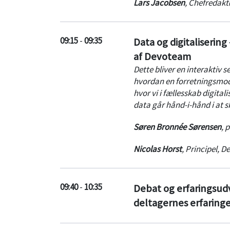
Lars Jacobsen
,
Chefredakt
09:15
-
09:35
Data og digitalisering
af Devoteam
Dette bliver en interaktiv
hvordan en forretningsmodel
hvor vi i fællesskab digital
data går hånd-i-hånd i at 
Søren Bronnée Sørensen
,
p
Nicolas Horst
,
Principel
,
De
09:40
-
10:35
Debat og erfaringsu
deltagernes erfaringe