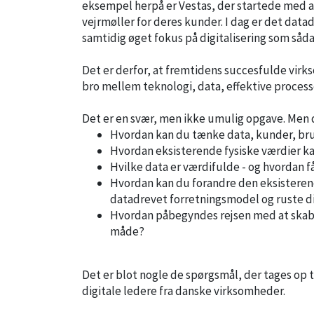
eksempel herpå er Vestas, der startede med at
vejrmøller for deres kunder. I dag er det data
samtidig øget fokus på digitalisering som såda
Det er derfor, at fremtidens succesfulde vir
bro mellem teknologi, data, effektive processe
Det er en svær, men ikke umulig opgave. Men d
Hvordan kan du tænke data, kunder, bru
Hvordan eksisterende fysiske værdier k
Hvilke data er værdifulde - og hvordan få
Hvordan kan du forandre den eksisterende
datadrevet forretningsmodel og ruste dig
Hvordan påbegyndes rejsen med at skabe
måde?
Det er blot nogle de spørgsmål, der tages op 
digitale ledere fra danske virksomheder.