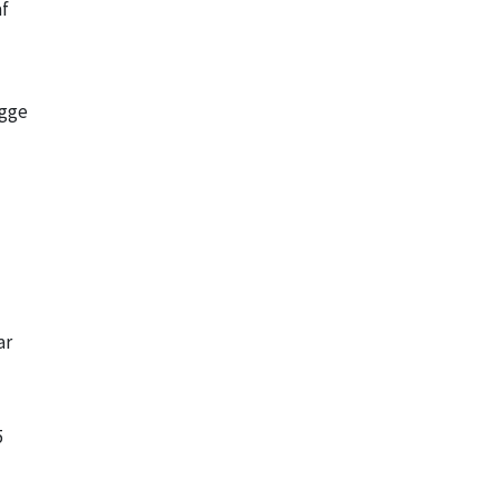
af
ygge
ar
5