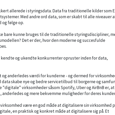
ert allerede i styringsdata. Data fra traditionelle kilder som 
ystemer. Med andre ord data, som er skabt til alle niveauer a
 og følge op.
e bare kunne bruges til de traditionelle styringsdiscipliner, me
ngsmodellen? Det er der, hvor den moderne og succesfulde
bes.
de kendte og ukendte konkurrenter opruster inden for data,
get og anderledes værdi for kunderne - og dermed for virksomh
ed data skabe nye og bedre servicetilbud til borgerne og samfun
e "digitale" virksomheder såsom Spotify, Uber og AirBnB er, at
nye, anderledes og mere bekvemme muligheder for deres kunder
n virksomhed være en god måde at digitalisere sin virksomhed p
gitale, en praktisk og konkret måde at digitalisere sig på. Et