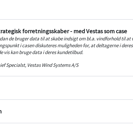
trategisk forretningsskaber - med Vestas som case
an de bruger data til at skabe indsigt om bl.a. vindforhold til at 
spunkt i casen diskuteres muligheden for, at deltagerne i deres
e vis kan bruge data i deres kundetilbud.
ief Specialst
,
Vestas Wind Systems A/S
n