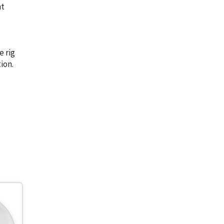
nt
e rig
ion.