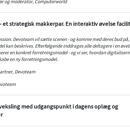
ør og moderator
,
Computerworld
 - et strategisk makkerpar. En interaktiv øvelse facili
 session. Devoteam vil sætte scenen - og komme med deres bud på,
 kan beskrives. Efterfølgende inddrages alle deltagere i en øvel
iserer en konkret forretningsmodel - og vi ser, hvordan digitaliseri
skabe en ny forretningsmodel.
artner
,
Devoteam
voteam
dveksling med udgangspunkt i dagens oplæg og
r