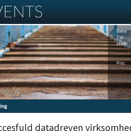
Dato:
Tid:
Sted:
Pris:
ding
ccesfuld datadreven virksomhe