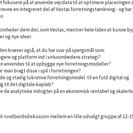
 fokusere på at anvende vejrdata til at optimere placeringen 
drevne en integreret del af Vestas forretningstænkning - og har
n.
ksomheder dem der, som Vestas, mestrer hele tiden at kunne b
r og nye ideer.
en kræver også, at du har svar på spørgsmål som:
gere og platform ind i virksomhedens strategi?
an anvendes til at opbygge nye forretningsmodeller?
r man bragt disse i spil i forretningen?
 og stadig lukrative forretningsmodel til en fuld digital og
 til det digitale kapløb?
 de analytiske indsigter på en økonomisk rentabel og skalerb
til rundbordsdiskussion mellem en lille udvalgt gruppe af 12-1