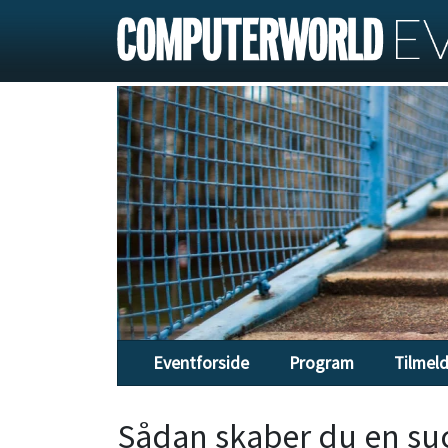
Eventforside
Program
Tilmel
Sådan skaber du en su