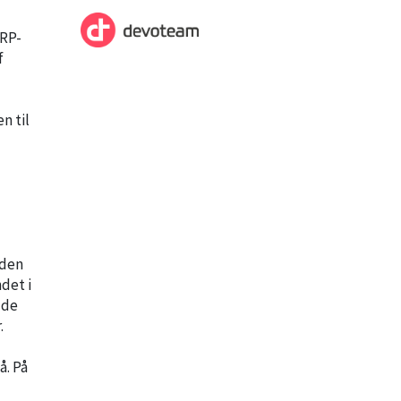
ERP-
f
n til
eden
det i
 de
.
å. På