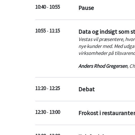
10:40
-
10:55
Pause
10:55
-
11:15
Data og indsigt som s
Vestas vil præsentere, hvord
nye kunder med. Med udgang
virksomheder på tilsvarend
Anders Rhod Gregersen
,
Ch
11:20
-
12:25
Debat
12:30
-
13:00
Frokost i restaurante