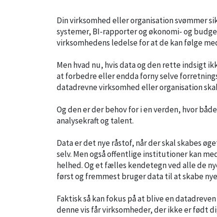
Din virksomhed eller organisation svømmer sikk
systemer, BI-rapporter og økonomi- og budgets
virksomhedens ledelse for at de kan følge med
Men hvad nu, hvis data og den rette indsigt ikk
at forbedre eller endda forny selve forretni
datadrevne virksomhed eller organisation ska
Og den er der behov for i en verden, hvor bå
analysekraft og talent.
Data er det nye råstof, når der skal skabes ø
selv. Men også offentlige institutioner kan m
helhed. Og et fælles kendetegn ved alle de ny
først og fremmest bruger data til at skabe 
Faktisk så kan fokus på at blive en datadreve
denne vis får virksomheder, der ikke er født di