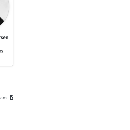
rsen
ms
gram