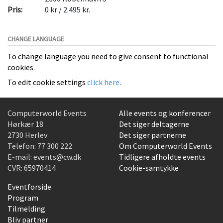
Pris:
0 kr / 2.495 kr.
CHANGE LANGUAGE
To change language you need to give consent to functional
cookies.
To edit cookie settings
click here
.
Computerworld Events
Alle events og konferencer
Hørkær 18
Det siger deltagerne
2730 Herlev
Det siger partnerne
Telefon:
77 300 222
Om Computerworld Events
E-mail:
events@cw.dk
Tidligere afholdte events
CVR: 65970414
Cookie-samtykke
Eventforside
Program
Tilmelding
Bliv partner