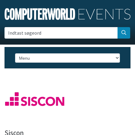
Indtast søgeord
Siscon