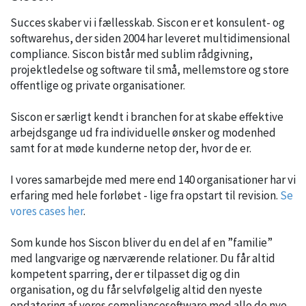
Succes skaber vi i fællesskab. Siscon er et konsulent- og
softwarehus, der siden 2004 har leveret multidimensional
compliance. Siscon bistår med sublim rådgivning,
projektledelse og software til små, mellemstore og store
offentlige og private organisationer.
Siscon er særligt kendt i branchen for at skabe effektive
arbejdsgange ud fra individuelle ønsker og modenhed
samt for at møde kunderne netop der, hvor de er.
I vores samarbejde med mere end 140 organisationer har vi
erfaring med hele forløbet - lige fra opstart til revision.
Se
vores cases her
.
Som kunde hos Siscon bliver du en del af en ”familie”
med langvarige og nærværende relationer. Du får altid
kompetent sparring, der er tilpasset dig og din
organisation, og du får selvfølgelig altid den nyeste
opdatering af vores compliancesoftware med alle de nye,