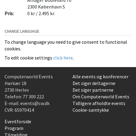
Amager Boulevard 70
2300
København S
Pris:
0 kr / 2.495 kr.
CHANGE LANGUAGE
To change language you need to give consent to functional
cookies.
To edit cookie settings
click here
.
Computerworld Events
Alle events og konferencer
Hørkær 18
Det siger deltagerne
2730 Herlev
Det siger partnerne
Telefon:
77 300 222
Om Computerworld Events
E-mail:
events@cw.dk
Tidligere afholdte events
CVR: 65970414
Cookie-samtykke
Eventforside
Program
Tilmelding