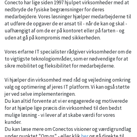
Conecto har lige siden 1997 hjulpet virksomheder med at
nedbryde de fysiske begrænsninger for deres
medarbejdere. Vores løsninger hjælper medarbejderne til
at udføre de opgaver de er ansat til - når de kan og skal -
uafhængigt af om de er på kontoret eller på farten - og
uden at gå på kompromis med sikkerheden.
Vores erfarne IT specialister rådgiver virksomheder om de
to vigtigste teknologiområder, som er nødvendige for at
sikre mobilitet og fleksibilitet for medarbejderne.
Vi hjælper din virksomhed med råd og vejledning omkring
valg og optimering af jeres IT platform. Vi kan også støtte
jer ved selve implementeringen.
Du kan altid forvente at vi er engagerede og motiverede
for at hjælpe lige præcis din virksomhed til den bedst
mulige løsning - vi lever af at skabe værdi for vores
kunder.
Du kan læse mere om Conectos visioner og værdigrundlag
under punktet "Om os" - eller klik
her
og gå direkte til