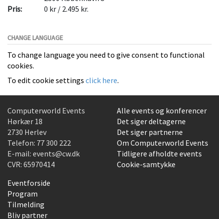
Pris:
0 kr / 2.495 kr.
CHANGE LANGUAGE
To change language you need to give consent to functional
cookies.
To edit cookie settings
click here
.
Computerworld Events
Alle events og konferencer
Hørkær 18
Det siger deltagerne
2730 Herlev
Det siger partnerne
Telefon:
77 300 222
Om Computerworld Events
E-mail:
events@cw.dk
Tidligere afholdte events
CVR: 65970414
Cookie-samtykke
Eventforside
Program
Tilmelding
Bliv partner