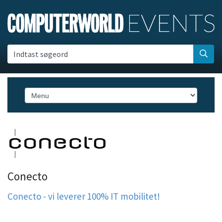
Indtast søgeord
Conecto
Conecto
- vi leverer 100% IT mobilitet!