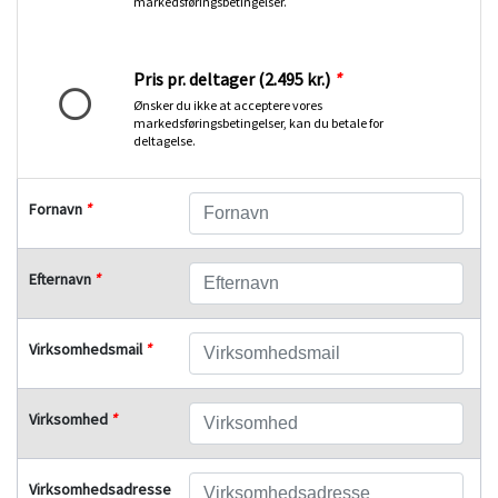
markedsføringsbetingelser.
Pris pr. deltager (2.495 kr.)
*
Ønsker du ikke at acceptere vores
markedsføringsbetingelser, kan du betale for
deltagelse.
Fornavn
*
Efternavn
*
Virksomhedsmail
*
Virksomhed
*
Virksomhedsadresse