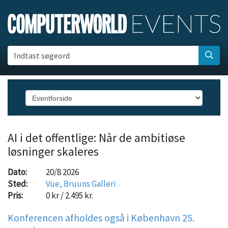
Indtast søgeord
AI i det offentlige: Når de ambitiøse
løsninger skaleres
Dato:
20/8 2026
Sted:
Vue, Bruuns Galleri
Pris:
0 kr / 2.495 kr.
Konferencen afholdes også i København 25.