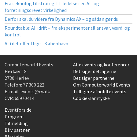
Fra teknolog til strateg: IT-ledelse i en AI- og
forretningsdrevet virkelighed
Derfor skal du videre fra Dynamics AX – og sådan gør du
Roundtable: AI i drift – fra eksperimenter til ansvar, værdi og
kontrol
AI i det offentlige - København
Computerworld Events
Alle events og konferencer
Hørkær 18
Det siger deltagerne
2730 Herlev
Det siger partnerne
Telefon:
77 300 222
Om Computerworld Events
E-mail:
events@cw.dk
Tidligere afholdte events
CVR: 65970414
Cookie-samtykke
Eventforside
Program
Tilmelding
Bliv partner
Bliv taler