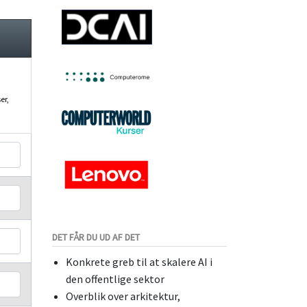
er,
DET FÅR DU UD AF DET
Konkrete greb til at skalere AI i
den offentlige sektor
Overblik over arkitektur,