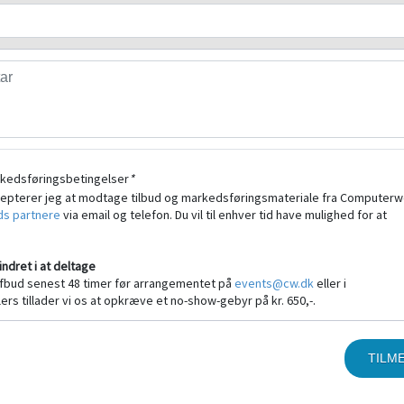
kedsføringsbetingelser
*
cepterer jeg at modtage tilbud og markedsføringsmateriale fra Computerw
s partnere
via email og telefon. Du vil til enhver tid have mulighed for at
indret i at deltage
fbud senest 48 timer før arrangementet på
events@cw.dk
eller i
llers tillader vi os at opkræve et no-show-gebyr på kr. 650,-.