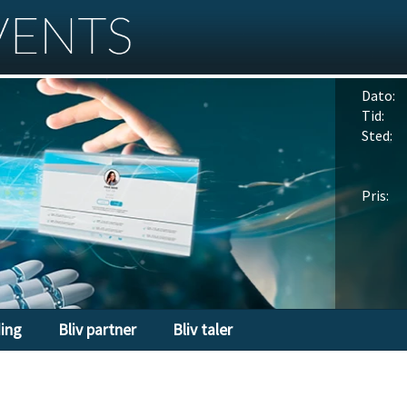
Dato:
Tid:
Sted:
Pris:
ding
Bliv partner
Bliv taler