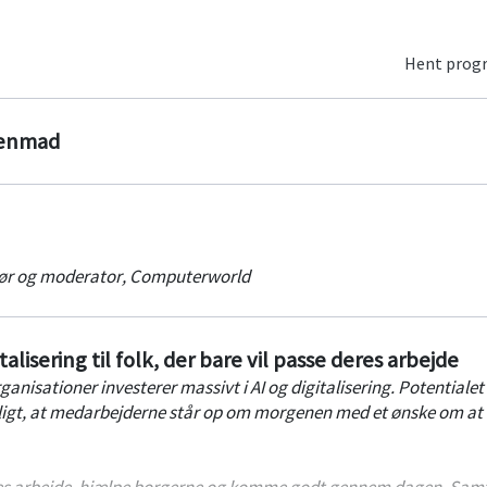
Hent pro
genmad
ør og moderator
,
Computerworld
alisering til folk, der bare vil passe deres arbejde
nisationer investerer massivt i AI og digitalisering. Potentialet 
ligt, at medarbejderne står op om morgenen med et ønske om at
eres arbejde, hjælpe borgerne og komme godt gennem dagen. Samt