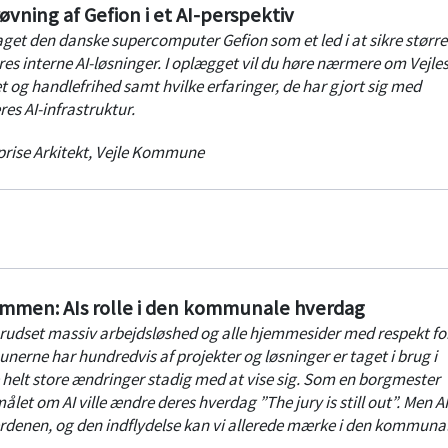
ning af Gefion i et AI-perspektiv
et den danske supercomputer Gefion som et led i at sikre større
res interne AI-løsninger. I oplægget vil du høre nærmere om Vejle
 og handlefrihed samt hvilke erfaringer, de har gjort sig med
res AI-infrastruktur.
prise Arkitekt
,
Vejle Kommune
dommen: AIs rolle i den kommunale hverdag
rudset massiv arbejdsløshed og alle hjemmesider med respekt for
erne har hundredvis af projekter og løsninger er taget i brug i
e helt store ændringer stadig med at vise sig. Som en borgmester
ålet om AI ville ændre deres hverdag ”The jury is still out”. Men AI
verdenen, og den indflydelse kan vi allerede mærke i den kommuna