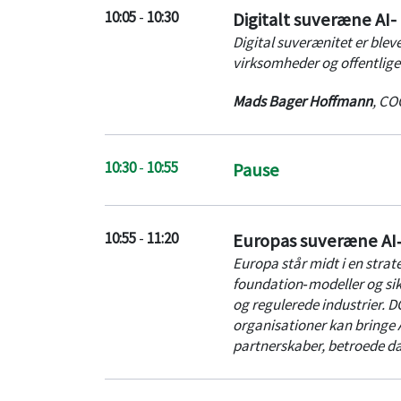
implementere og skalere AI 
10:05
-
10:30
Digitalt suveræne AI- 
Digital suverænitet er bl
virksomheder og offentlige 
Mads Bager Hoffmann
,
CO
10:30
-
10:55
Pause
10:55
-
11:20
Europas suveræne AI
Europa står midt i en strat
foundation‑modeller og sikr
og regulerede industrier. D
organisationer kan bringe A
partnerskaber, betroede d