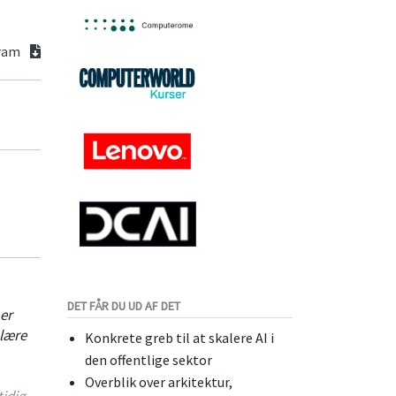
gram
DET FÅR DU UD AF DET
er
 lære
Konkrete greb til at skalere AI i
den offentlige sektor
Overblik over arkitektur,
idig