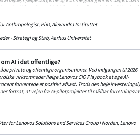
betyder AI for mit arbejde? Bliver min rolle anderledes? Kan jeg f
or Anthropologist, PhD
,
Alexandra Instituttet
 af en antropolog, som bringer det menneskelige perspektiv ind
 ser de på, hvorfor mennesker reagerer forskelligt på forandring
der - Strategi og Stab
,
Aarhus Universitet
tand opstår, og hvad der skal til for at skabe tryghed, nysgerri
om AI i det offentlige?
an I gør AI og digitalisering til noget, medarbejderne oplever som 
både private og offentlige organisationer. Ved indgangen til 2026
g hvordan I skaber en kultur, hvor mennesker og teknologi udvikler
ordiske virksomheder ifølge Lenovos CIO Playbook at øge AI-
ocent forventede et positivt afkast. Trods den høje investeringsl
r fortsat, at vejen fra AI-pilotprojekter til målbar forretningsvæ
nt, der via AI øger dyrevelfærden og optimerer driften, ser vi på,
n lære af løsninger, der allerede har bevist deres værdi i praksis.
ktør for Lenovos Solutions and Services Group i Norden
,
Lenovo
ang række AI-projekter på tværs af brancher og sektorer får delta
 hvordan dokumenterede use cases kan hjælpe dem med at