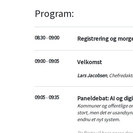
Program:
08:30
-
09:00
Registrering og mor
09:00
-
09:05
Velkomst
Lars Jacobsen
,
Chefredakt
09:05
-
09:35
Paneldebat: AI og digit
Kommuner og offentlige orga
stort, men det er usandsyn
endnu et nyt system.
De fleste vil bare passe d