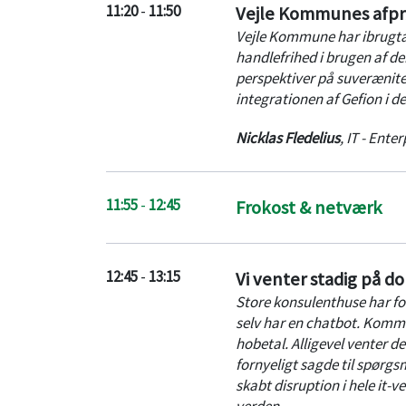
11:20
-
11:50
Vejle Kommunes afprøv
Vejle Kommune har ibrugtag
handlefrihed i brugen af de
perspektiver på suverænitet
integrationen af Gefion i de
Nicklas Fledelius
,
IT - Enter
11:55
-
12:45
Frokost & netværk
12:45
-
13:15
Vi venter stadig på 
Store konsulenthuse har fo
selv har en chatbot. Kommun
hobetal. Alligevel venter d
fornyeligt sagde til spørgsm
skabt disruption i hele it-
verden.