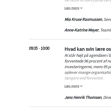
fylder spørgsmålene:
Hvad 
Læs mere
med?
Mia Kruse Rasmussen
,
Seni
Aarhus kommune får selskab
digitale omstilling. Sammen
Anne-Katrine Meyer
,
Teamle
hvordan usikkerhed og mods
engagement.
09:35
-
10:00
Hvad kan svin lære os 
Få konkrete greb til, hvord
AI står højt på agendaen i 
hjælp – ikke en trussel – o
forventede 96 procent af n
sammen.
investeringerne, mens 95 pr
oplever mange organisatione
længere end forventet.
Læs mere
Med afsæt i en svineproduce
offentlige organisationer ka
Jens Henrik Thomsen
,
Dire
Gennem erfaringer fra en l
konkrete perspektiver på,