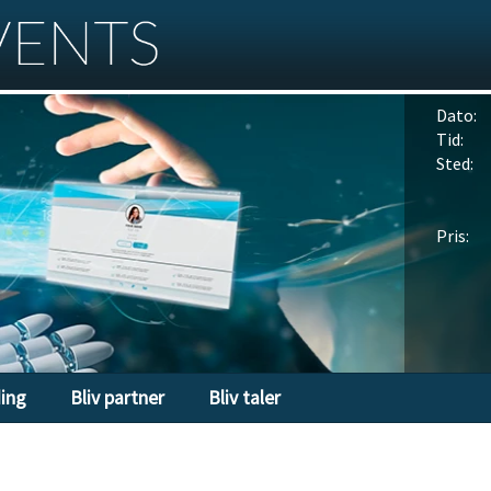
Dato:
Tid:
Sted:
Pris:
ding
Bliv partner
Bliv taler