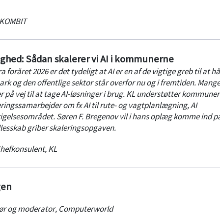
KOMBIT
elighed: Sådan skalerer vi AI i kommunerne
foråret 2026 er det tydeligt at AI er en af de vigtige greb til at h
k og den offentlige sektor står overfor nu og i fremtiden. Mang
 på vej til at tage AI-løsninger i brug. KL understøtter kommune
ringssamarbejder om fx AI til rute- og vagtplanlægning, AI
gelsesområdet. Søren F. Bregenov vil i hans oplæg komme ind p
esskab griber skaleringsopgaven.
hefkonsulent
,
KL
gen
ør og moderator
,
Computerworld