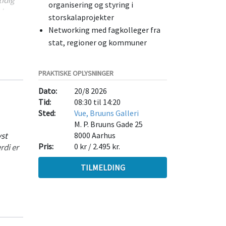
organisering og styring i
ølge
storskalaprojekter
Networking med fagkolleger fra
stat, regioner og kommuner
 i den
er,
ghed og
PRAKTISKE OPLYSNINGER
Dato:
20/8 2026
Tid:
08:30 til 14:20
en
Sted:
Vue, Bruuns Galleri
 sig
M. P. Bruuns Gade 25
yst
8000
Aarhus
Pris:
0 kr / 2.495 kr.
rdi er
TILMELDING
 hvad
gerne