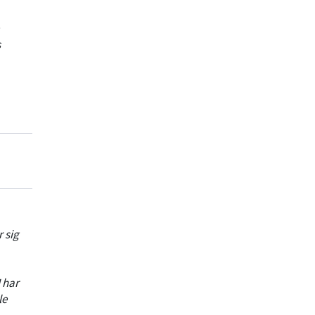
s
 sig
 har
le