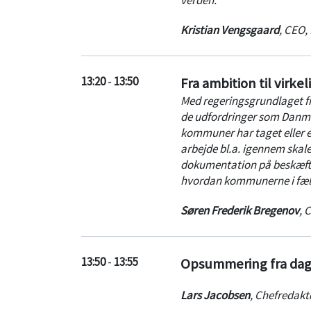
Kristian Vengsgaard
,
CEO
,
13:20
-
13:50
Fra ambition til virk
Med regeringsgrundlaget fra 
de udfordringer som Danmar
kommuner har taget eller er
arbejde bl.a. igennem skale
dokumentation på beskæfti
hvordan kommunerne i fæll
Søren Frederik Bregenov
,
C
13:50
-
13:55
Opsummering fra da
Lars Jacobsen
,
Chefredakt