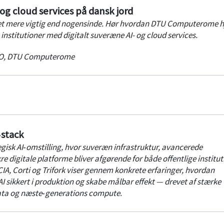
hurtigere – og omsætte investeringer til målbare resultater.
og cloud services på dansk jord
evet mere vigtig end nogensinde. Hør hvordan DTU Computerome h
institutioner med digitalt suveræne AI- og cloud services.
O
,
DTU Computerome
‑stack
egisk AI‑omstilling, hvor suveræn infrastruktur, avancerede
e digitale platforme bliver afgørende for både offentlige institut
CIA, Corti og Trifork viser gennem konkrete erfaringer, hvordan
I sikkert i produktion og skabe målbar effekt — drevet af stærke
ata og næste‑generations compute.