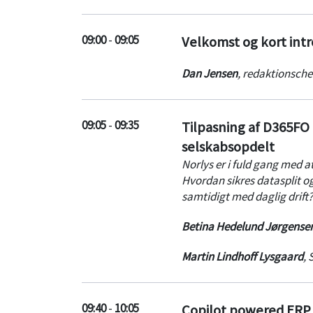
09:00
-
09:05
Velkomst og kort intr
Dan Jensen
,
redaktionsche
09:05
-
09:35
Tilpasning af D365FO t
selskabsopdelt
Norlys er i fuld gang med 
Hvordan sikres datasplit o
samtidigt med daglig drift?
Betina Hedelund Jørgense
Martin Lindhoff Lysgaard
,
S
09:40
-
10:05
Copilot powered ERP