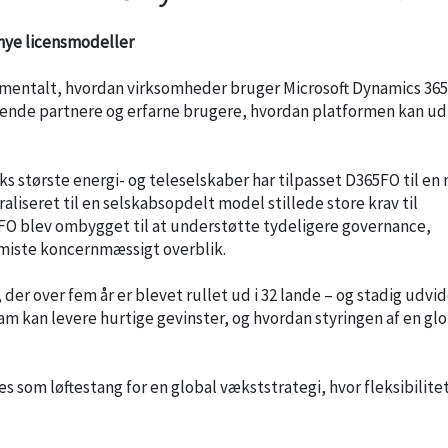
g nye licensmodeller
mentalt, hvordan virksomheder bruger Microsoft Dynamics 365
rende partnere og erfarne brugere, hvordan platformen kan u
ks største energi- og teleselskaber har tilpasset D365FO til en 
aliseret til en selskabsopdelt model stillede store krav til
FO blev ombygget til at understøtte tydeligere governance,
t miste koncernmæssigt overblik.
der over fem år er blevet rullet ud i 32 lande – og stadig udvid
 kan levere hurtige gevinster, og hvordan styringen af en glo
 som løftestang for en global vækststrategi, hvor fleksibilite