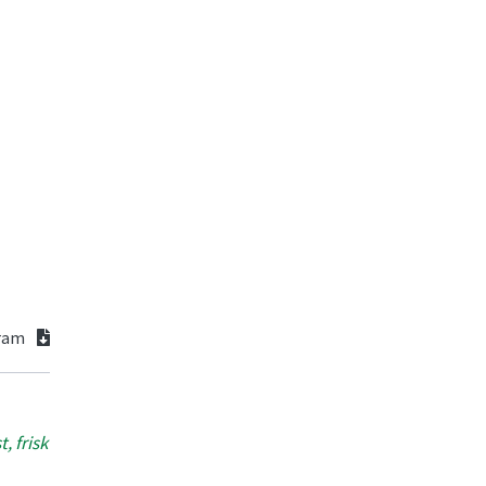
gram
 frisk