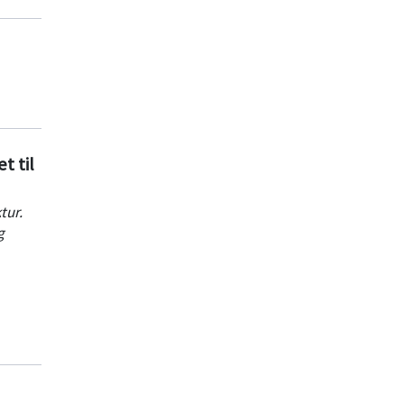
t til
tur.
g