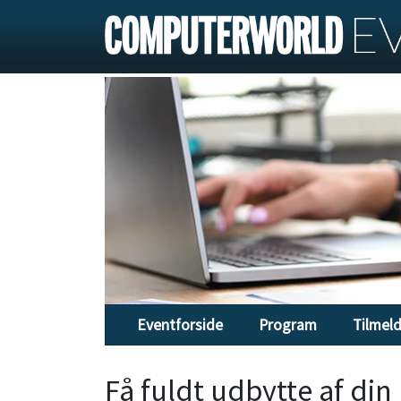
Eventforside
Program
Tilmel
Få fuldt udbytte af di