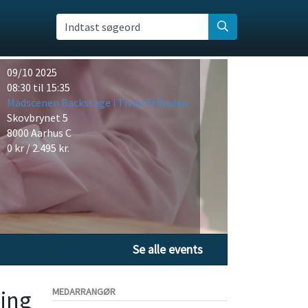
Indtast søgeord
09/10 2025
08:30 til 15:35
Madscenen Backstage i Tivoli Friheden
Skovbrynet 5
8000 Aarhus C
0 kr / 2.495 kr.
Se alle events
ning
MEDARRANGØR