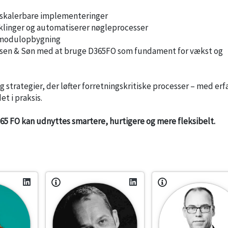
g skalerbare implementeringer
klinger og automatiserer nøgleprocesser
og modulopbygning
Hansen & Søn med at bruge D365FO som fundament for vækst og
 strategier, der løfter forretningskritiske processer – med erf
et i praksis.
365 FO kan udnyttes smartere, hurtigere og mere fleksibelt.