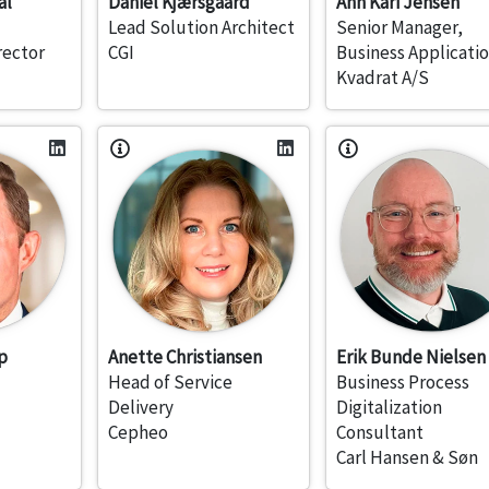
al
Daniel Kjærsgaard
Ann Kari Jensen
Lead Solution Architect
Senior Manager,
rector
CGI
Business Applicati
Kvadrat A/S
p
Anette Christiansen
Erik Bunde Nielsen
Head of Service
Business Process
Delivery
Digitalization
Cepheo
Consultant
Carl Hansen & Søn