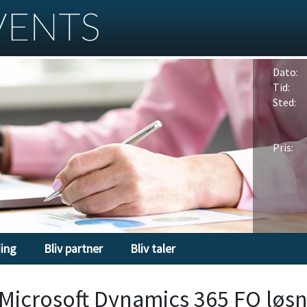
Dato:
Tid:
Sted:
Pris:
ding
Bliv partner
Bliv taler
n Microsoft Dynamics 365 FO løs