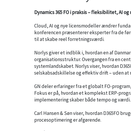
Dynamics 365 FO i praksis – fleksibilitet, AI o
Cloud, AI og nye licensmodeller ændrer funda
konferencen præsenterer eksperter fra de fø
til at skabe reel forretningsværdi.
Norlys giver et indblik i, hvordan en af Danmar
organisationsstruktur. Overgangen fra en centr
systemlandskabet. Norlys viser, hvordan D365
selskabsadskillelse og effektiv drift – uden a
GN deler erfaringer fra et globalt FO-program, 
Fokus er på, hvordan et komplekst ERP-program
implementering skaber både tempo og værdi.
Carl Hansen & Søn viser, hvordan D365FO bruges
procesoptimering er afgørende.