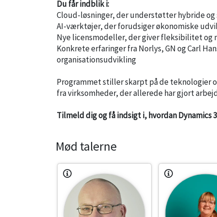
Du får indblik i:
Cloud-løsninger, der understøtter hybride o
AI-værktøjer, der forudsiger økonomiske udvi
Nye licensmodeller, der giver fleksibilitet 
Konkrete erfaringer fra Norlys, GN og Carl 
organisationsudvikling
Programmet stiller skarpt på de teknologier og
fra virksomheder, der allerede har gjort arbejd
Tilmeld dig og få indsigt i, hvordan Dynamics 
Mød talerne