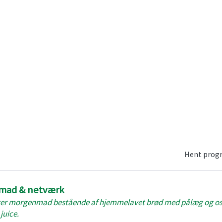
Hent pro
nmad & netværk
ker morgenmad bestående af hjemmelavet brød med pålæg og ost,
juice.