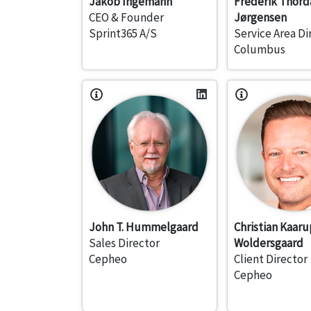
Jakob Ingemann
Frederik Thord
CEO & Founder
Jørgensen
Sprint365 A/S
Service Area Di
Columbus
John T. Hummelgaard
Christian Kaaru
Sales Director
Woldersgaard
Cepheo
Client Director
Cepheo