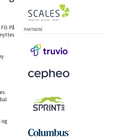
 FO. På
PARTNERE
dnyttes
ny
es.
bal
t og