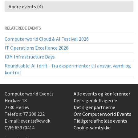
Andre events (4)
RELATEREDE EVENTS
Computerworld Cloud & AI Festival 2026
IT Operations Excellence 2026
IBM Infrastructure Days
Roundtable: AI i drift – fra eksperimenter til ansvar, værdi og
kontrol
Computerworld Events
Alle events og konferencer
Hørkær 18
Det siger deltagerne
2730 Herlev
Det siger partnerne
Telefon:
77 300 222
Om Computerworld Events
E-mail:
events@cw.dk
Tidligere afholdte events
CVR: 65970414
Cookie-samtykke