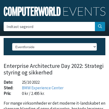
Indtast søgeord
Enterprise Architecture Day 2022: Strategi
styring og sikkerhed
Dato:
25/10 2022
Sted:
BMW Experience Center
Pris:
0 kr / 2.495 kr.
For mange virksomheder er det moderne it-landskabet en
skønsom blanding af egne datacentre, hostede løsninger,