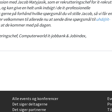
ssion med Jacob Matyjasik, som er rekrutteringschef for it-rekrut
g kan give en helt unik indsigt i de it-professionelle
erne på forhånd hvilke spørgsmål du vil stille Jacob, så vi får en
r velkommen til allerede nu at sende dine spørgsmål til
uhd@it-
or at de kommer med på dagen.
teringschef, Computerworld it-jobbank & Jobindex
,
Alle events og konferencer
Ev
Det siger deltagerne
Pr
Det siger partnerne
Ti