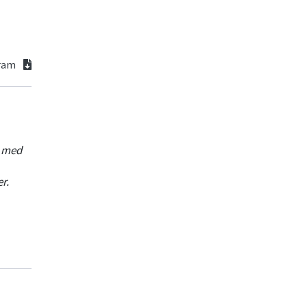
gram
g med
r.