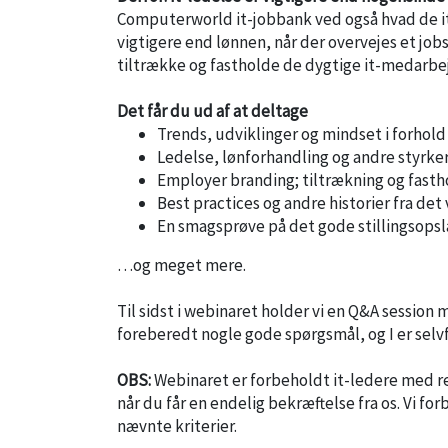
Computerworld it-jobbank ved også hvad de it-
vigtigere end lønnen, når der overvejes et jobs
tiltrække og fastholde de dygtige it-medarbe
Det får du ud af at deltage
Trends, udviklinger og mindset i forhold
Ledelse, lønforhandling og andre styrke
Employer branding; tiltrækning og fasth
Best practices og andre historier fra det v
En smagsprøve på det gode stillingsops
…og meget mere.
Til sidst i webinaret holder vi en Q&A session 
foreberedt nogle gode spørgsmål, og I er selv
OBS:
Webinaret er forbeholdt it-ledere med re
når du får en endelig bekræftelse fra os. Vi for
nævnte kriterier.