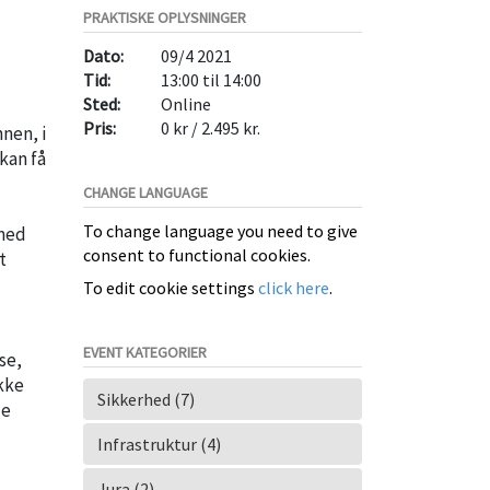
PRAKTISKE OPLYSNINGER
Dato:
09/4 2021
Tid:
13:00 til 14:00
Sted:
Online
Pris:
0 kr / 2.495 kr.
nen, i
kan få
CHANGE LANGUAGE
To change language you need to give
 med
consent to functional cookies.
t
To edit cookie settings
click here
.
EVENT KATEGORIER
se,
ukke
Sikkerhed (7)
de
Infrastruktur (4)
Jura (2)