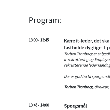
Program:
13:00
-
13:45
Kære it-leder, det sk
fastholde dygtige it-p
Torben Tronborg er salgsd
it-rekruttering og Employe
rekrutterende leder klædt g
Der er god tid til spørgsmå
Torben Tronborg
,
direktør
,
13:45
-
14:00
Spørgsmål