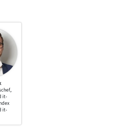
k
schef,
 it-
index
 it-