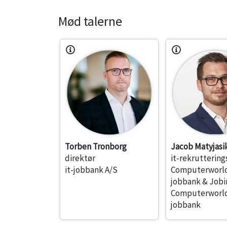
Mød talerne
Torben Tronborg
Jacob Matyjasi
direktør
it-rekruttering
it-jobbank A/S
Computerworld
jobbank & Job
Computerworld
jobbank