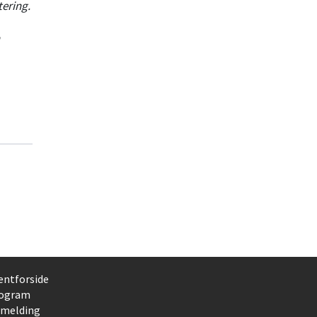
tering.
entforside
ogram
lmelding