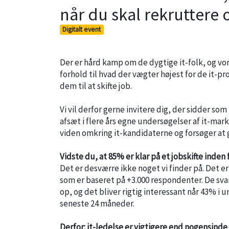
når du skal rekruttere o
Digitalt event
Der er hård kamp om de dygtige it-folk, og vor
forhold til hvad der vægter højest for de it-p
dem til at skifte job.
Vi vil derfor gerne invitere dig, der sidder so
afsæt i flere års egne undersøgelser af it-m
viden omkring it-kandidaterne og forsøger at g
Vidste du, at 85% er klar på et jobskifte inden 
Det er desværre ikke noget vi finder på. Det e
som er baseret på +3.000 respondenter. De svare
op, og det bliver rigtig interessant når 43% i u
seneste 24 måneder.
Derfor: it-ledelse er vigtigere end nogensinde 