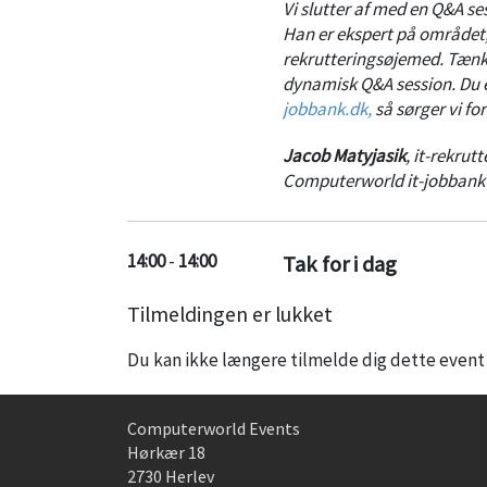
Vi slutter af med en Q&A se
Han er ekspert på området, o
rekrutteringsøjemed. Tænk g
dynamisk Q&A session. Du e
jobbank.dk,
så sørger vi f
Jacob Matyjasik
,
it-rekrut
Computerworld it-jobbank
14:00
-
14:00
Tak for i dag
Tilmeldingen er lukket
Du kan ikke længere tilmelde dig dette event
Computerworld Events
Hørkær 18
2730 Herlev