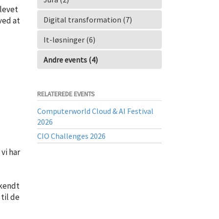
blevet
Digital transformation (7)
ved at
It-løsninger (6)
Andre events (4)
RELATEREDE EVENTS
Computerworld Cloud & AI Festival
2026
CIO Challenges 2026
vi har
dkendt
til de