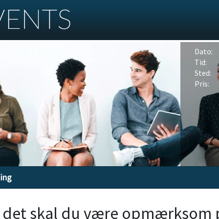
Dato:
Tid:
Sted:
Pris:
ding
r, det skal du være opmærksom 