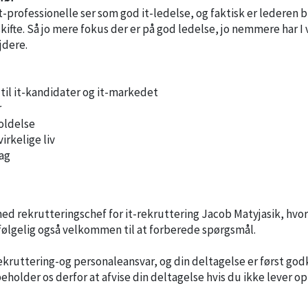
professionelle ser som god it-ledelse, og faktisk er lederen 
kifte. Så jo mere fokus der er på god ledelse, jo nemmere har I 
jdere.
 til it-kandidater og it-markedet
r
oldelse
irkelige liv
lag
med rekrutteringschef for it-rekruttering Jacob Matyjasik, hvor 
følgelig også velkommen til at forberede spørgsmål.
kruttering-og personaleansvar, og din deltagelse er først go
beholder os derfor at afvise din deltagelse hvis du ikke lever op 