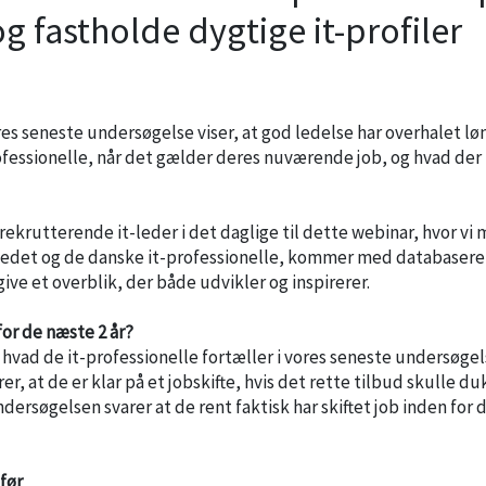
g fastholde dygtige it-profiler
es seneste undersøgelse viser, at god ledelse har overhalet løn
rofessionelle, når det gælder deres nuværende job, og hvad der 
m rekrutterende it-leder i det daglige til dette webinar, hvor vi
arkedet og de danske it-professionelle, kommer med databasere
ive et overblik, der både udvikler og inspirerer.
for de næste 2 år?
r hvad de it-professionelle fortæller i vores seneste undersøgel
r, at de er klar på et jobskifte, hvis det rette tilbud skulle d
ndersøgelsen svarer at de rent faktisk har skiftet job inden for 
før