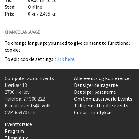
Tid:
09:00 til 10:20
Sted:
Online
Pris:
0 kr / 2.495 kr.
CHANGE LANGUAGE
To change language you need to give consent to functional
cookies.
To edit cookie settings
click here
.
Computerworld Events
Alle events og konferencer
Hørkær 18
Det siger deltagerne
2730 Herlev
Det siger partnerne
Telefon:
77 300 222
Om Computerworld Events
E-mail:
events@cw.dk
Tidligere afholdte events
CVR: 65970414
Cookie-samtykke
Eventforside
Program
Tilmelding