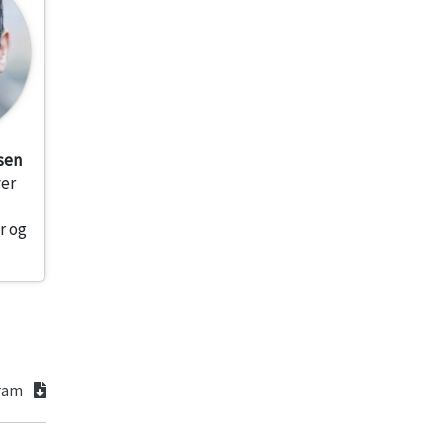
sen
ver
r og
gram