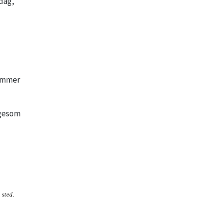
rdag,
dummer
igesom
 sted.