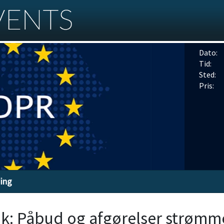
Dato:
Tid:
Sted:
Pris:
ding
ik: Påbud og afgørelser strømm