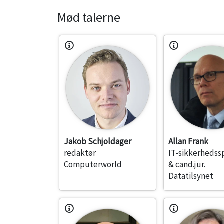
Mød talerne
Jakob Schjoldager
Allan Frank
redaktør
IT-sikkerhedssp
Computerworld
& cand.jur.
Datatilsynet