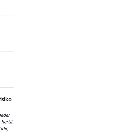
isiko
heder
hertil,
idig