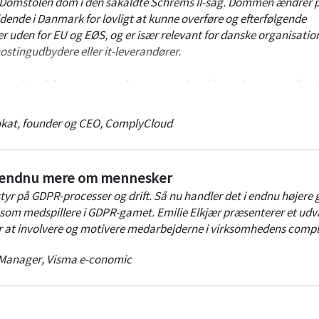
EU-Domstolen dom i den såkaldte Schrems II-sag. Dommen ændrer 
dende i Danmark for lovligt at kunne overføre og efterfølgende
 uden for EU og EØS, og er især relevant for danske organisation
ostingudbydere eller it-leverandører.
rer, hvad der er op og ned i sagen, og hvad konsekvensen er for j
et lille hjælpeværktøj med, som vil gøre det enkelt for jer at navi
kat, founder og CEO
,
ComplyCloud
t endnu mere om mennesker
yr på GDPR-processer og drift. Så nu handler det i endnu højere 
som medspillere i GDPR-gamet. Emilie Elkjær præsenterer et udva
or at involvere og motivere medarbejderne i virksomhedens compl
Manager
,
Visma e-conomic