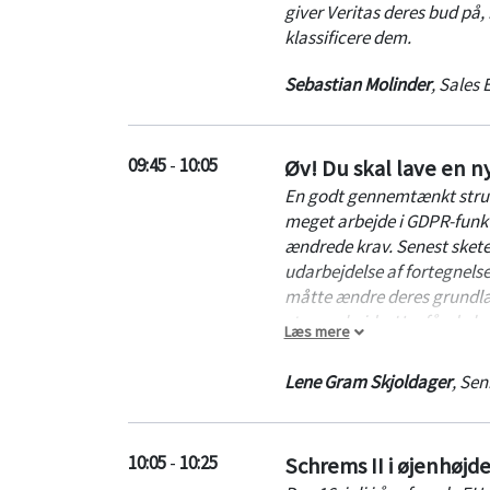
giver Veritas deres bud på,
klassificere dem.
Sebastian Molinder
,
Sales 
09:45
-
10:05
Øv! Du skal lave en n
En godt gennemtænkt struktu
meget arbejde i GDPR-funkt
ændrede krav. Senest skete 
udarbejdelse af fortegnels
måtte ændre deres grundlæ
store arbejde. Her får du b
Læs mere
håndtere nye krav uden me
Lene Gram Skjoldager
,
Sen
10:05
-
10:25
Schrems II i øjenhøjd