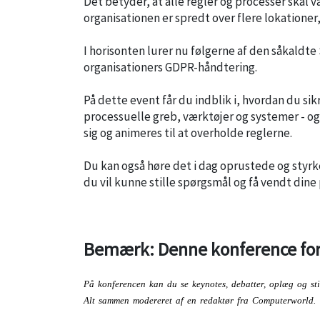
Det betyder, at alle regler og processer skal 
organisationen er spredt over flere lokationer,
I horisonten lurer nu følgerne af den såkaldt
organisationers GDPR-håndtering.
På dette event får du indblik i, hvordan du si
processuelle greb, værktøjer og systemer - o
sig og animeres til at overholde reglerne.
Du kan også høre det i dag oprustede og styrk
du vil kunne stille spørgsmål og få vendt din
Bemærk: Denne konference fore
På konferencen kan du se keynotes, debatter, oplæg og stil
Alt sammen modereret af en redaktør fra Computerworld.