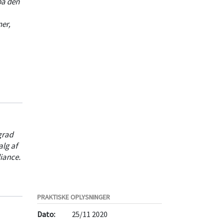
på den
er,
er som
gere i
grad
lg af
iance.
PRAKTISKE OPLYSNINGER
Dato:
25/11 2020