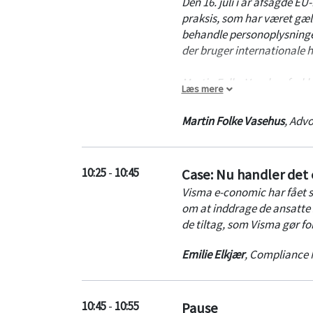
Den 16. juli i år afsagde 
praksis, som har været gæl
behandle personoplysninger
der bruger internationale h
Martin Folke Vasehus forkla
Læs mere
virksomheder. Og så har han 
Schrems II.
Martin Folke Vasehus
,
Advo
10:25
-
10:45
Case: Nu handler de
Visma e-conomic har fået st
om at inddrage de ansatte 
de tiltag, som Visma gør f
Emilie Elkjær
,
Compliance 
10:45
-
10:55
Pause