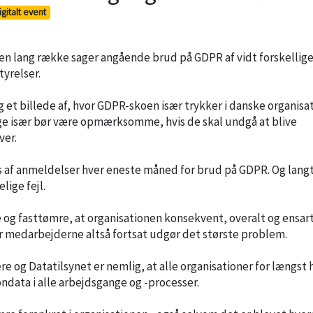
igitalt event
 en lang række sager angående brud på GDPR af vidt forskellig
yrelser.
 et billede af, hvor GDPR-skoen især trykker i danske organisa
ge især bør være opmærksomme, hvis de skal undgå at blive
ver.
 af anmeldelser hver eneste måned for brud på GDPR. Og lang
lige fejl.
e og fasttømre, at organisationen konsekvent, overalt og ensar
vor medarbejderne altså fortsat udgør det største problem.
e og Datatilsynet er nemlig, at alle organisationer for længst 
ndata i alle arbejdsgange og -processer.