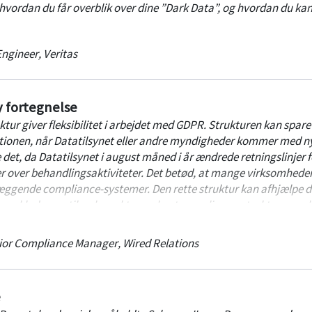
 hvordan du får overblik over dine ”Dark Data”, og hvordan du ka
Engineer
,
Veritas
y fortegnelse
r giver fleksibilitet i arbejdet med GDPR. Strukturen kan spare 
ionen, når Datatilsynet eller andre myndigheder kommer med ny
det, da Datatilsynet i august måned i år ændrede retningslinjer f
er over behandlingsaktiviteter. Det betød, at mange virksomhede
ggende compliance-systemer. Den rette struktur kan afhjælpe d
yggeklodserne til en korrekt og robust compliance-struktur, som 
re arbejde.
ior Compliance Manager
,
Wired Relations
e