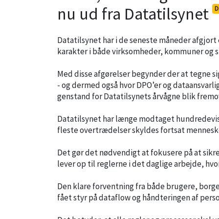
nu ud fra Datatilsynet
D
Datatilsynet har i de seneste måneder afgjort
karakter i både virksomheder, kommuner og st
Med disse afgørelser begynder der at tegne sig
- og dermed også hvor DPO’er og dataansvarli
genstand for Datatilsynets årvågne blik fremo
Datatilsynet har længe modtaget hundredevis
fleste overtrædelser skyldes fortsat menneske
Det gør det nødvendigt at fokusere på at sikr
lever op til reglerne i det daglige arbejde, h
Den klare forventning fra både brugere, borger
fået styr på dataflow og håndteringen af perso