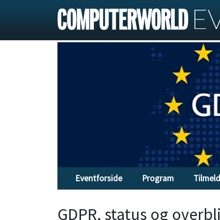
Eventforside
Program
Tilmel
GDPR, status og overbl