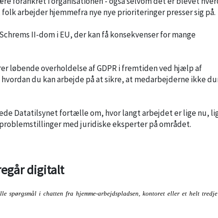
være forankret i organisationen - også selvom det er blevet hve
 folk arbejder hjemmefra nye nye prioriteringer presser sig på.
e Schrems II-dom i EU, der kan få konsekvenser for mange
krer løbende overholdelse af GDPR i fremtiden ved hjælp af
g hvordan du kan arbejde på at sikre, at medarbejderne ikke 
ede Datatilsynet fortælle om, hvor langt arbejdet er lige nu, l
e problemstillinger med juridiske eksperter på området.
går digitalt
le spørgsmål i chatten fra hjemme-arbejdspladsen, kontoret eller et helt tredje