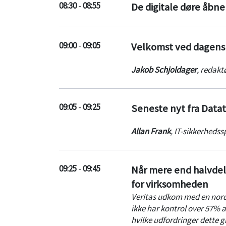
08:30
-
08:55
De digitale døre åbner
09:00
-
09:05
Velkomst ved dagens
Jakob Schjoldager
,
redakt
09:05
-
09:25
Seneste nyt fra Datat
Allan Frank
,
IT-sikkerhedssp
09:25
-
09:45
Når mere end halvdelen
for virksomheden
Veritas udkom med en nordis
ikke har kontrol over 57% af
hvilke udfordringer dette g