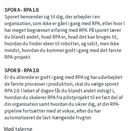
SPOR A - RPA 1.0:
Sporet henvender sig til dig, der arbejder i en
organisation, som ikke er gået i gang med RPA, eller hvor I
har meget begrænset erfaring med RPA. På sporet lærer
du blandt andet, hvad RPA er, hvad det kan bruges til,
hvordan du finder ideer til robotter, og sidst, men ikke
mindst, hvordan du kommer godt i gang med det første
RPA-projekt.
SPOR B - RPA 2.0:
Er du allerede er godt i gang med RPA og har udarbejdet
de første processer i produktion, skal du vælge sporet
RPA 2.0. I løbet af dagen får du blandt andet indsigt i,
hvordan du skalerer RPA fra pilotprojekt til en fast del af
din organisation samt hvordan du sikrer dig, at din RPA-
pipeline fortsætter med at vokse, efter du har
automatiseret de lavt-hængende frugter.
Mød talerne