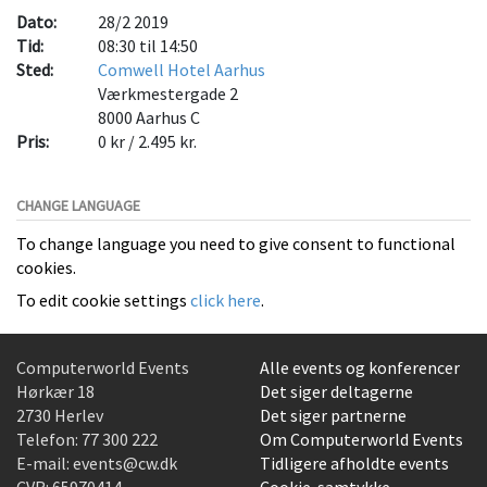
Dato:
28/2 2019
Tid:
08:30 til 14:50
Sted:
Comwell Hotel Aarhus
Værkmestergade 2
8000
Aarhus C
Pris:
0 kr / 2.495 kr.
CHANGE LANGUAGE
To change language you need to give consent to functional
cookies.
To edit cookie settings
click here
.
Computerworld Events
Alle events og konferencer
Hørkær 18
Det siger deltagerne
2730 Herlev
Det siger partnerne
Telefon:
77 300 222
Om Computerworld Events
E-mail:
events@cw.dk
Tidligere afholdte events