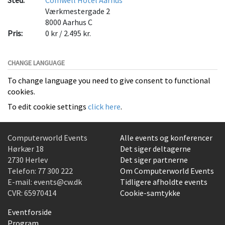
Værkmestergade 2
8000
Aarhus C
Pris:
0 kr / 2.495 kr.
CHANGE LANGUAGE
To change language you need to give consent to functional
cookies.
To edit cookie settings
click here
.
Computerworld Events
Alle events og konferencer
Hørkær 18
Det siger deltagerne
2730 Herlev
Det siger partnerne
Telefon:
77 300 222
Om Computerworld Events
E-mail:
events@cw.dk
Tidligere afholdte events
CVR: 65970414
Cookie-samtykke
Eventforside
Program