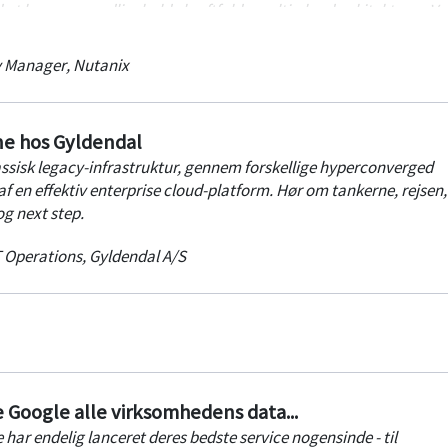
 at bygge og vedligeholde kraftfulde multi-cloud-arkitekturer. Vo
e binder private-, public- og distributed cloud-driftsmiljøer sa
 til håndtering af it-infrastruktur og applikationer af enhver stø
y Manager
,
Nutanix
rne hos Gyldendal
assisk legacy-infrastruktur, gennem forskellige hyperconverged
f en effektiv enterprise cloud-platform. Hør om tankerne, rejsen,
og next step.
T Operations
,
Gyldendal A/S
Google alle virksomhedens data...
 har endelig lanceret deres bedste service nogensinde - til