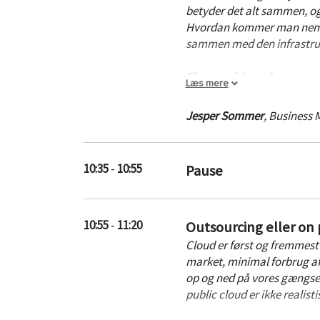
håndtérbart, men at der sk
betyder det alt sammen, og 
der findes partnere og sup
Hvordan kommer man nemmes
sammen med den infrastrukt
Får styr på begreberne og 
Læs mere
fremtid.
Jesper Sommer
,
Business 
10:35
-
10:55
Pause
10:55
-
11:20
Outsourcing eller on 
Cloud er først og fremmest
market, minimal forbrug af
op og ned på vores gængse op
public cloud er ikke realis