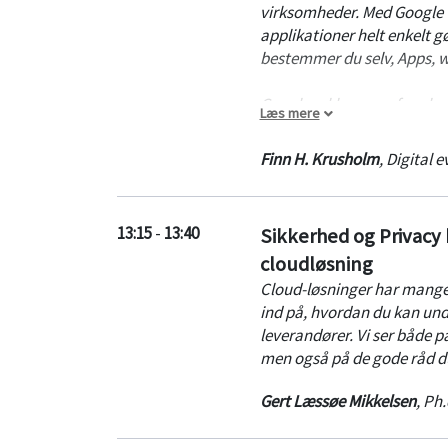
virksomheder. Med Google C
applikationer helt enkelt g
bestemmer du selv, Apps, w
Google erklærer nu for alv
Læs mere
problem vi alle kender: at 
kunstige intelligens fra Go
Finn H. Krusholm
,
Digital e
skal ikke flyttes til Google!.
Finn viser en live demo, glæ
13:15
-
13:40
Sikkerhed og Privacy b
cloudløsning
Cloud-løsninger har mange
ind på, hvordan du kan undgå
leverandører. Vi ser både p
men også på de gode råd du
Gert Læssøe Mikkelsen
,
Ph.