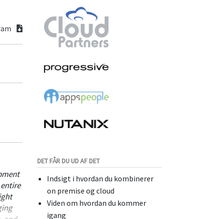
gram
DET FÅR DU UD AF DET
opment
Indsigt i hvordan du kombinerer
 entire
on premise og cloud
ight
Viden om hvordan du kommer
ging
igang
, and