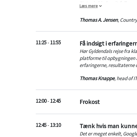
Nutanix hjælper it-folk med
Læs mere
Enterprise Cloud OS-softwar
under ét fælles kontrolmodul
Thomas A. Jensen
,
Countr
11:25
-
11:55
Få indsigt i erfaringe
Hør Gyldendals rejse fra kl
platforme til opbygningen a
erfaringerne, resultaterne 
Thomas Knappe
,
head of I
12:00
-
12:45
Frokost
12:45
-
13:10
Tænk hvis man kunne 
Det er meget enkelt, Google