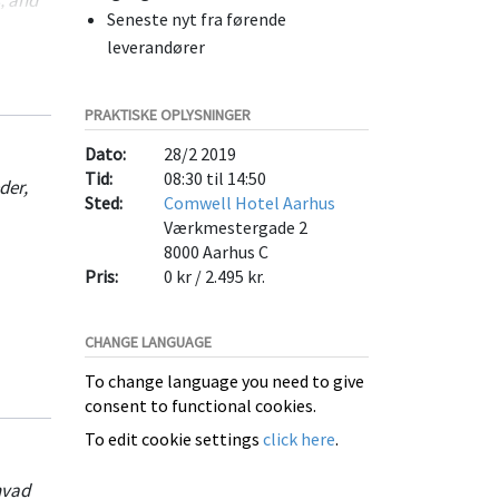
Seneste nyt fra førende
leverandører
PRAKTISKE OPLYSNINGER
Dato:
28/2 2019
Tid:
08:30 til 14:50
der,
Sted:
Comwell Hotel Aarhus
Værkmestergade 2
8000
Aarhus C
Pris:
0 kr / 2.495 kr.
ts,
CHANGE LANGUAGE
To change language you need to give
consent to functional cookies.
cloud
To edit cookie settings
click here
.
hvad