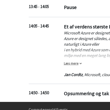
13:45
-
14:05
Pause
14:05
-
14:45
Et af verdens størst
Microsoft Azure er designet 
Azure er designet således, 
naturligt i Azure eller
i en hybrid med Azure som 
miljø med en meget lang lis
Læs mere
Vi vil i dette indlæg se på,
fremtidige tiltag. Dette v
Jan Cordtz
,
Microsoft
,
clou
kunder allerede benytter A
14:50
-
14:50
Opsummering og tak f
Computerworld Events