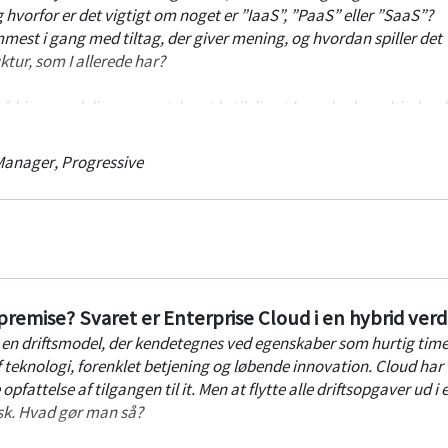
al være en bevidsthed om den komplekse rejse, man igangsætter.
hvorfor er det vigtigt om noget er ”IaaS”, ”PaaS” eller ”SaaS”?
plerende værktøjer, som kan støtte op.
t i gang med tiltag, der giver mening, og hvordan spiller det
ur, som I allerede har?
gå hjem med din egen quick-guide til din virksomheds multi-cloud
Manager
,
Progressive
premise? Svaret er Enterprise Cloud i en hybrid ver
 en driftsmodel, der kendetegnes ved egenskaber som hurtig time
 teknologi, forenklet betjening og løbende innovation. Cloud har
fattelse af tilgangen til it. Men at flytte alle driftsopgaver ud i 
tisk. Hvad gør man så?