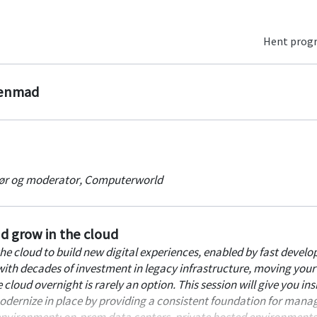
Hent pro
genmad
ør og moderator
,
Computerworld
d grow in the cloud
he cloud to build new digital experiences, enabled by fast devel
 with decades of investment in legacy infrastructure, moving your
 cloud overnight is rarely an option. This session will give you ins
dernize in place by providing a consistent foundation for mana
environment: on-prem data centers, private hosted environments