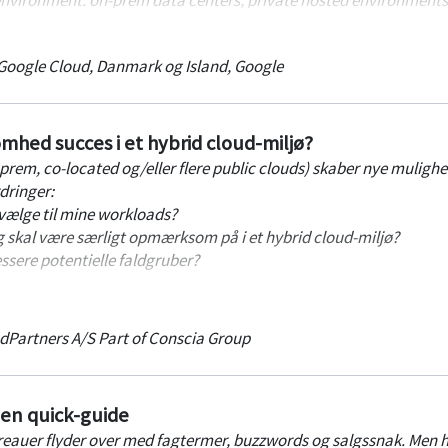
nts you choose (multi-cloud).
Google Cloud, Danmark og Island
,
Google
omhed succes i et hybrid cloud-miljø?
nprem, co-located og/eller flere public clouds) skaber nye mulighe
dringer:
g vælge til mine workloads?
eg skal være særligt opmærksom på i et hybrid cloud-miljø?
ssere potentielle faldgruber?
somheder med at finde den rette anvendelse af multi-environmen
 cloud i stigende grad fylder.
dPartners A/S Part of Conscia Group
tbistand i alle faser fra cloud strategy, over cloud adoption til 
s.
- en quick-guide
 kan gå fra dagen med et billede af, at et hybrid cloud miljø er
eauer flyder over med fagtermer, buzzwords og salgssnak. Men 