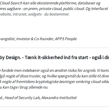
loud Search kan alle eksisterende platforme, databaser og
øres søgbare - on prem, private cloud, public cloud. Og Interfacet
ebsite, intranet, widgets - du bestemmer.
or sine konkurrenter krig, på deres egen hjemmebane, og løser det
finde data! Enkelt, lynhurtigt og med hele søgealgoritmen og den
ogle, som du i dag allerede bruger mindst 30 gange dagligt. Og nej
vangelist, Investor & Co-founder
,
APPS People
d dig - det bliver spændende at se.
y Design. - Tænk it-sikkerhed ind fra start - også i di
 fordele men indebærer også en ændret risiko for angreb. Vi ko
 nogle af disse trusler, og hvilke spørgsmål du kan stille til dine
å nogle af fremtidens kryptologiske løsninger omkring cloud-sikk
 kan tage i brug allerede nu.
d., Head of Security Lab
,
Alexandra Instituttet