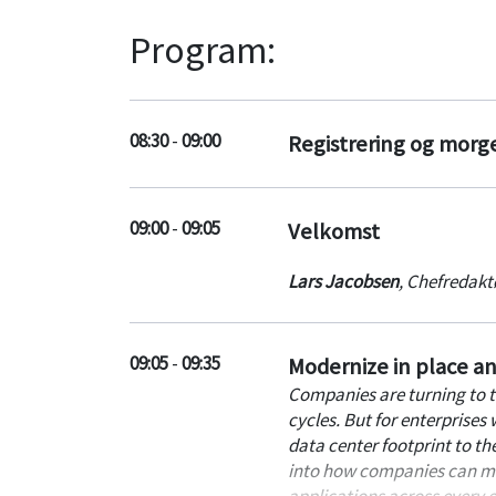
Program:
08:30
-
09:00
Registrering og mor
09:00
-
09:05
Velkomst
Lars Jacobsen
,
Chefredakt
09:05
-
09:35
Modernize in place an
Companies are turning to t
cycles. But for enterprises
data center footprint to the
into how companies can mo
applications across every 