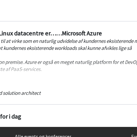
e Linux datacentre er……Microsoft Azure
til at virke som en naturlig udvidelse af kundernes eksisterende m
at kundernes eksisterende workloads skal kunne afvikles lige så
on premise. Azure er også en meget naturlig platform for et DevO
te af PaaS-services.
 hvorledes Azure har udviklet sig, ligesom vi vil se på de umiddelbar
il ske med udgangspunkt i den måde, hvorpå en række af vores dan
d solution architect
zure.
or i dag
Alle events og konferencer
Ev