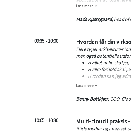
Læs mere
any public cloud environme
Mads Kjærsgaard
,
head of 
09:35
-
10:00
Hvordan får din virks
Flere typer arkitekturer (o
men også potentielle udfor
Hvilket miljø skal je
Hvilke forhold skal j
Hvordan kan jeg adre
Læs mere
CloudPartners hjælper virk
hvor hybrid/multi og public
Benny Bøttkjær
,
COO
,
Clou
CloudPartners yder konsulen
delivery og cloud operation
10:05
-
10:30
Multi-cloud i praksis 
Ambitionen er, at deltagerne
Både medier og analysebur