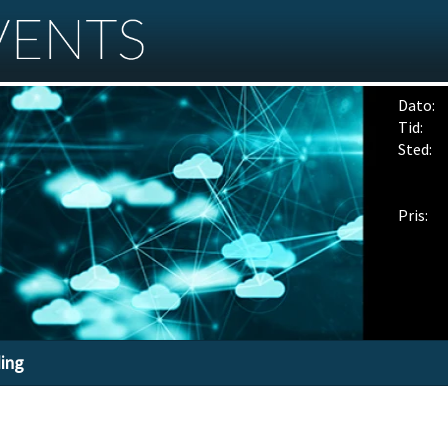
Dato:
Tid:
Sted:
Pris:
ding