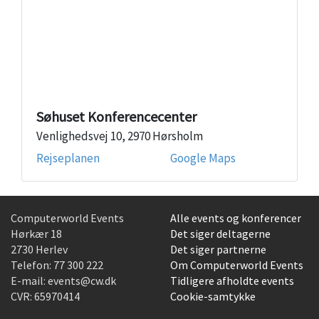
Søhuset Konferencecenter
Venlighedsvej 10, 2970 Hørsholm
Rejseplanen
Google Maps
Computerworld Events
Alle events og konferencer
Hørkær 18
Det siger deltagerne
2730 Herlev
Det siger partnerne
Telefon:
77 300 222
Om Computerworld Events
E-mail:
events@cw.dk
Tidligere afholdte events
CVR: 65970414
Cookie-samtykke