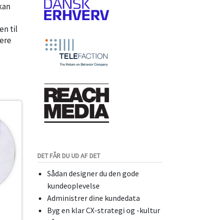
kan
en til
rere
DET FÅR DU UD AF DET
Sådan designer du den gode
kundeoplevelse
Administrer dine kundedata
Byg en klar CX-strategi og -kultur