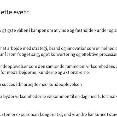
dette event.
 vigtigste våben i kampen om at vinde og fastholde kunder og 
 at arbejde med strategi, brand og innovation som en helhed 
gsmål som fx øget salg, øget konvertering og effektive processer
kundeoplevelsen som den samlende ramme om virksomhedens dr
i for medarbejderne, kunderne og aktionærerne.
år succes i dit arbejde med kundeoplevelsen.
a byder virksomhederne velkommen til en dag med fuld smæ
stomer experience i længere tid, end vi andre har kunnet stave