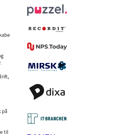
skabe
og
.
ift,
k på
 til