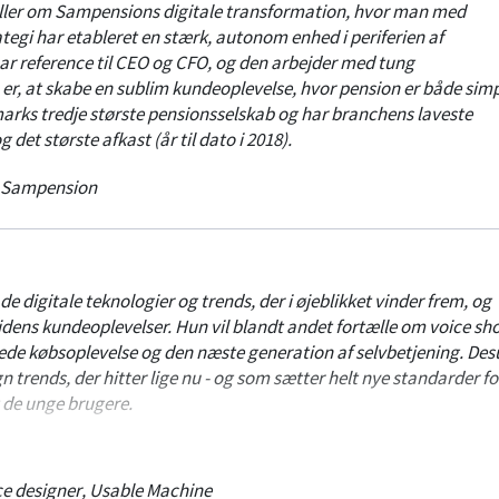
ler om Sampensions digitale transformation, hvor man med
tegi har etableret en stærk, autonom enhed i periferien af
r reference til CEO og CFO, og den arbejder med tung
 er, at skabe en sublim kundeoplevelse, hvor pension er både simp
rks tredje største pensionsselskab og har branchens laveste
det største afkast (år til dato i 2018).
Sampension
de digitale teknologier og trends, der i øjeblikket vinder frem, og
idens kundeoplevelser. Hun vil blandt andet fortælle om voice sh
ede købsoplevelse og den næste generation af selvbetjening. De
n trends, der hitter lige nu - og som sætter helt nye standarder fo
 de unge brugere.
ed 16 års erfaring indenfor digital design og usability. Hun er sti
Machine.
ce designer
,
Usable Machine