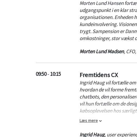
Morten Lund Hansen fortæl
udgangspunkt i en klar stra
organisationen. Enheden ha
kundeinvolvering. Visionen
trygt. Sampension er Danma
omkostninger, stor vækst og 
Morten Lund Madsen
,
CFO
,
09:50
-
10:15
Fremtidens CX
Ingrid Haug vil fortælle om 
hvordan de vil forme fremt
chatbots, den personaliser
vil hun fortælle om de desig
købsoplevelsen hos særligt
Læs mere
Ingrid Haug er UX-designer m
Design Matters og Usable 
Ingrid Haug
,
user experien