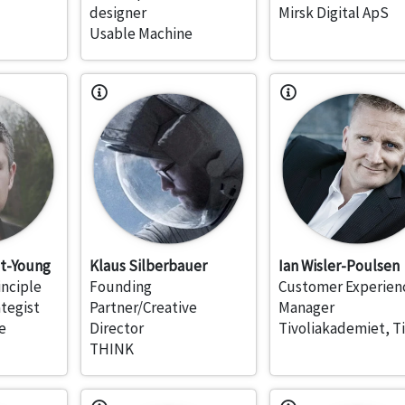
designer
Mirsk Digital ApS
Usable Machine
tt-Young
Klaus Silberbauer
Ian Wisler-Poulsen
inciple
Founding
Customer Experien
tegist
Partner/Creative
Manager
e
Director
Tivoliakademiet, Ti
THINK