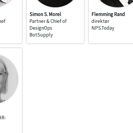
Simon S. Morel
Flemming Rand
hef
Partner & Chief of
direktør
DesignOps
NPS.Today
BotSupply
HR-