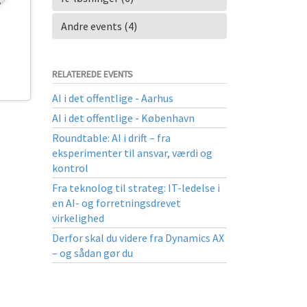
Andre events (4)
RELATEREDE EVENTS
AI i det offentlige - Aarhus
AI i det offentlige - København
Roundtable: AI i drift – fra
eksperimenter til ansvar, værdi og
kontrol
Fra teknolog til strateg: IT-ledelse i
en AI- og forretningsdrevet
virkelighed
Derfor skal du videre fra Dynamics AX
– og sådan gør du