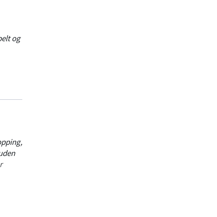
elt og
opping,
suden
r
fter af