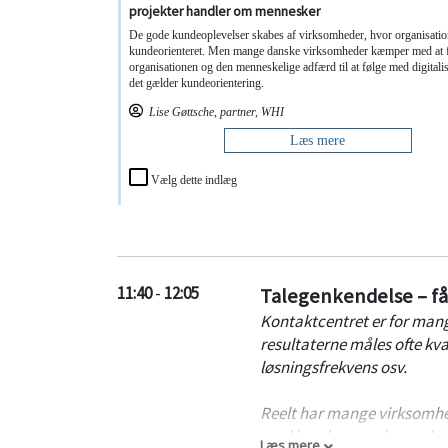
projekter handler om mennesker
De gode kundeoplevelser skabes af virksomheder, hvor organisatio
kundeorienteret. Men mange danske virksomheder kæmper med at 
organisationen og den menneskelige adfærd til at følge med digitali
det gælder kundeorientering.
Lise Gøttsche, partner, WHI
Læs mere
Vælg dette indlæg
11:40
-
12:05
Talegenkendelse – få 
Kontaktcentret er for man
resultaterne måles ofte kva
løsningsfrekvens osv.
Reelt har mange virksomhed
med kunderne, selv om dett
Læs mere