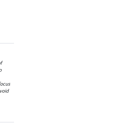
f
o
focus
void