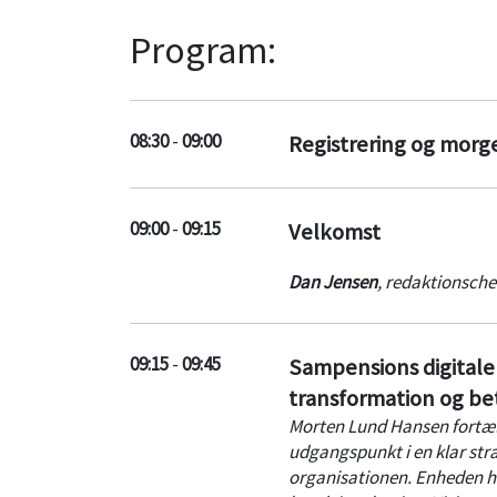
Program:
08:30
-
09:00
Registrering og mor
09:00
-
09:15
Velkomst
Dan Jensen
,
redaktionsche
09:15
-
09:45
Sampensions digitale 
transformation og be
Morten Lund Hansen fortæl
udgangspunkt i en klar stra
organisationen. Enheden ha