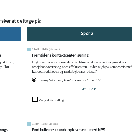
sker at deltage på:
Spor 2
10:40 - 11:05 (25 min)
e
Fremtidens kontaktcenter løsning
ojekt CBS,
Drømmer du om en kontaktcenterløsning, der automatisk prioriterer
ty. Hør
arbejdsopgaverne og øger effektiviteten – uden at gå på kompromis me
e
kundetilfredsheden og medarbejdernes trivsel?
Tommy Sørensen, kundeservicechef, EWII A/S
Læs mere
Vælg dette indlæg
11:10 - 11:35 (25 min)
ings-
Find hullerne i kundeoplevelsen - med NPS