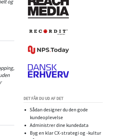
elt og
opping,
suden
r
DET FÅR DU UD AF DET
fter af
Sådan designer du den gode
kundeoplevelse
Administrer dine kundedata
Byg en klar CX-strategi og -kultur