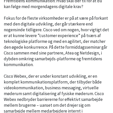
Fremtidens kommunikation: Hvad skal der til for at du
kan følge med morgendagens digitale krav?
Fokus for de fleste virksomheder er på at være på forkant
med den digitale udvikling, der går stærkere end
nogensinde tidligere. Cisco ved om nogen, hvor vigtigt det
er at kunne levere ”customer experience” på tværs af
teknologiske platforme og med en agilitet, der matcher
den øgede konkurrence. På dette formiddagsseminar går
Cisco sammen med sine partnere, Atea og Netdesign, i
dybden omkring samarbejds-platforme og fremtidens
kommunikation.
Cisco Webex, der er under konstant udvikling, er en
komplet kommunikationsplatform, der tilbyder både
videokommunikation, business messaging, virtuelle
møderum samt digitalisering af fysiske møderum. Cisco
Webex nedbryder barriererne for effektivt samarbejde
mellem brugerne – uanset om det drejer sig om
samarbejde mellem medarbejdere internt i