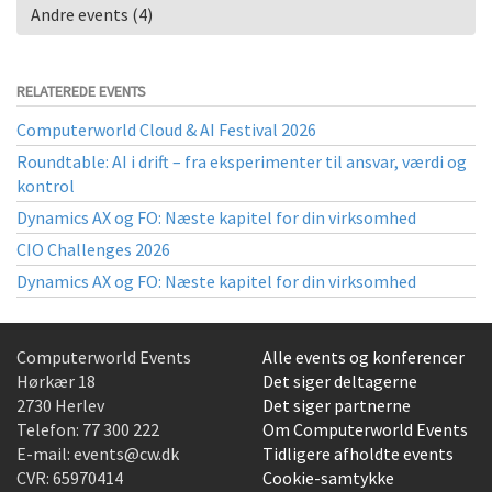
Andre events (4)
RELATEREDE EVENTS
Computerworld Cloud & AI Festival 2026
Roundtable: AI i drift – fra eksperimenter til ansvar, værdi og
kontrol
Dynamics AX og FO: Næste kapitel for din virksomhed
CIO Challenges 2026
Dynamics AX og FO: Næste kapitel for din virksomhed
Computerworld Events
Alle events og konferencer
Hørkær 18
Det siger deltagerne
2730 Herlev
Det siger partnerne
Telefon:
77 300 222
Om Computerworld Events
E-mail:
events@cw.dk
Tidligere afholdte events
CVR: 65970414
Cookie-samtykke