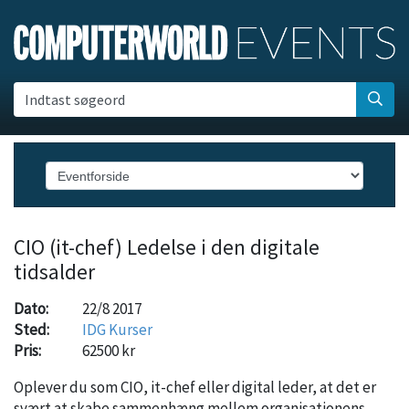
Indtast søgeord
CIO (it-chef) Ledelse i den digitale
tidsalder
Dato:
22/8 2017
Sted:
IDG Kurser
Pris:
62500 kr
Oplever du som CIO, it-chef eller digital leder, at det er
svært at skabe sammenhæng mellem organisationens