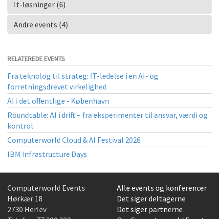
It-løsninger (6)
Andre events (4)
RELATEREDE EVENTS
Fra teknolog til strateg: IT-ledelse i en AI- og
forretningsdrevet virkelighed
AI i det offentlige - København
Roundtable: AI i drift – fra eksperimenter til ansvar, værdi og
kontrol
Computerworld Cloud & AI Festival 2026
IBM Infrastructure Days
Computerworld Events
Alle events og konferencer
Hørkær 18
Det siger deltagerne
2730 Herlev
Det siger partnerne