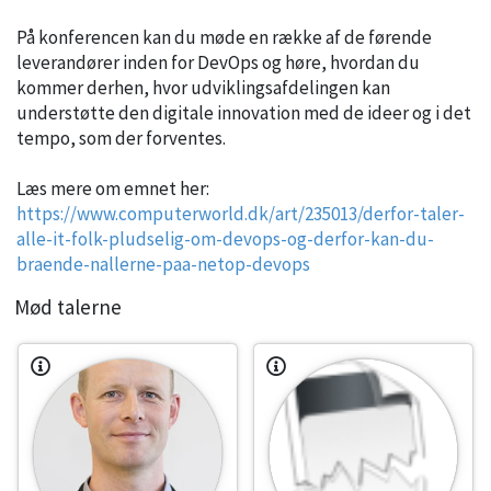
På konferencen kan du møde en række af de førende
leverandører inden for DevOps og høre, hvordan du
kommer derhen, hvor udviklingsafdelingen kan
understøtte den digitale innovation med de ideer og i det
tempo, som der forventes.
Læs mere om emnet her:
https://www.computerworld.dk/art/235013/derfor-taler-
alle-it-folk-pludselig-om-devops-og-derfor-kan-du-
braende-nallerne-paa-netop-devops
Mød talerne