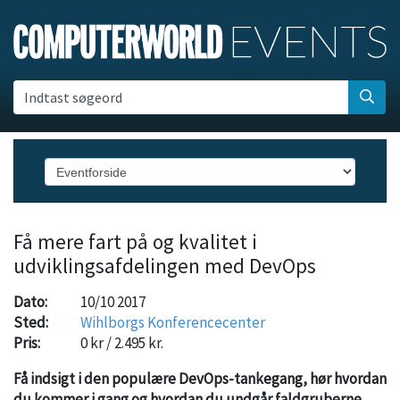
Indtast søgeord
Få mere fart på og kvalitet i
udviklingsafdelingen med DevOps
Dato:
10/10 2017
Sted:
Wihlborgs Konferencecenter
Pris:
0 kr / 2.495 kr.
Få indsigt i den populære DevOps-tankegang, hør hvordan
du kommer i gang og hvordan du undgår faldgruberne.