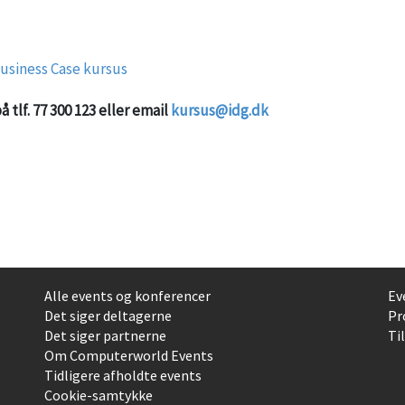
usiness Case kursus
tlf. 77 300 123 eller email
kursus@idg.dk
Alle events og konferencer
Ev
Det siger deltagerne
Pr
Det siger partnerne
Ti
Om Computerworld Events
Tidligere afholdte events
Cookie-samtykke