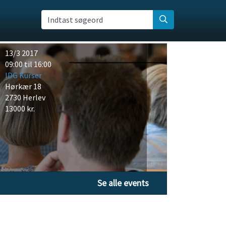
Indtast søgeord
13/3 2017
09:00 til 16:00
IDG Kurser
Hørkær 18
2730 Herlev
13000 kr.
Se alle events