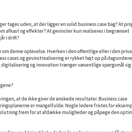
er tages uden, at der ligger en solid business case bag? At pro
om afkast og effekter? At gevinster kun realiseres i begrænset
r i drift?
e om denne oplevelse. Hverken i den offentlige eller i den priv
ess cases og gevinstrealisering er rykket højt op på dagsordene
i digitalisering og innovation trænger væsentlige spørgsmål sig 
engene?
ringen, at de ikke giver de ønskede resultater. Business case
eringsplanerne er mangelfulde. Nogle ledere fristes for eksempe
 beslutning frem for at afdække muligheder og påpege den opti