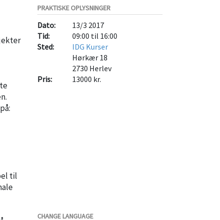
PRAKTISKE OPLYSNINGER
Dato:
13/3 2017
Tid:
09:00 til 16:00
jekter
Sted:
IDG Kurser
Hørkær 18
2730
Herlev
Pris:
13000 kr.
ate
n.
på:
l til
male
CHANGE LANGUAGE