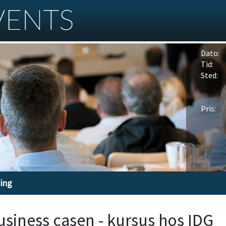
Dato:
Tid:
Sted:
Pris:
ding
usiness casen - kursus hos IDG