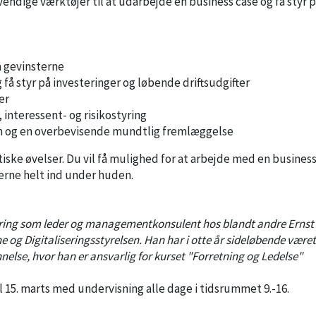
endige værktøjer til at udarbejde en business case og få styr 
å gevinsterne
å styr på investeringer og løbende driftsudgifter
er
interessent- og risikostyring
ion og en overbevisende mundtlig fremlæggelse
iske øvelser. Du vil få mulighed for at arbejde med en business
jerne helt ind under huden.
aring som leder og managementkonsulent hos blandt andre Ernst
 Digitaliseringsstyrelsen. Han har i otte år sideløbende været
nelse, hvor han er ansvarlig for kurset "Forretning og Ledelse"
il 15. marts med undervisning alle dage i tidsrummet 9.-16.