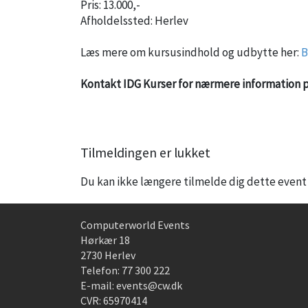
Pris: 13.000,-
Afholdelssted: Herlev
Læs mere om kursusindhold og udbytte her:
B
Kontakt IDG Kurser for nærmere information på 
Tilmeldingen er lukket
Du kan ikke længere tilmelde dig dette event
Computerworld Events
Hørkær 18
2730 Herlev
Telefon:
77 300 222
E-mail:
events@cw.dk
CVR: 65970414