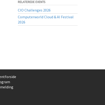
RELATEREDE EVENTS
CIO Challenges 2026
Computerworld Cloud & AI Festival
2026
entforside
ogram
lmelding