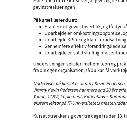
Målet med dette kursus er, at give dig de nødv
gevinstrealiseringen.
På kurset lærer du at:
Etablere et gevinstoverblik, og få styr p
Udarbejde en omkostningsopgørelse, og f
Udarbejde KPI'er og klare forudsætning
Gennemføre effektiv forandringsledelse, 
Udarbejde en solid skriftlig præsentat
Undervisningen veksler imellem teori og prakt
fra din egen organisation, så du kan få værktø
Underviser på kurset er Jimmy Kevin Pedersen
Jimmy Kevin Pedersen har mere end 20 års erf
Young, COWI, Implement, Københavns Kommune og
ekstern lektor på IT-Universitetets masteruddan
Kurset strækker sig over tre dage fra den 13. t