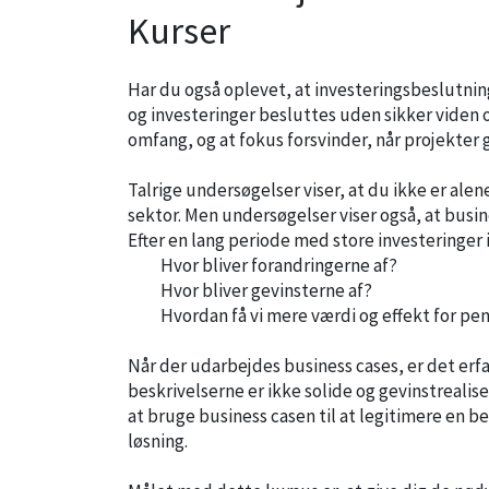
Kurser
Har du også oplevet, at investeringsbeslutning
og investeringer besluttes uden sikker viden 
omfang, og at fokus forsvinder, når projekter gå
Talrige undersøgelser viser, at du ikke er alen
sektor. Men undersøgelser viser også, at busin
Efter en lang periode med store investeringer 
Hvor bliver forandringerne af?
Hvor bliver gevinsterne af?
Hvordan få vi mere værdi og effekt for p
Når der udarbejdes business cases, er det erfa
beskrivelserne er ikke solide og gevinstrealis
at bruge business casen til at legitimere en
løsning.