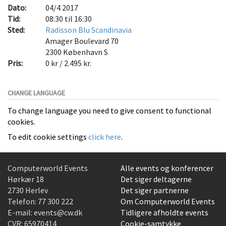
Dato:
04/4 2017
Tid:
08:30 til 16:30
Sted:
Radisson Blu Scandinavia
Amager Boulevard 70
2300
København S
Pris:
0 kr / 2.495 kr.
CHANGE LANGUAGE
To change language you need to give consent to functional
cookies.
To edit cookie settings
click here
.
Computerworld Events
Alle events og konferencer
Hørkær 18
Det siger deltagerne
2730 Herlev
Det siger partnerne
Telefon:
77 300 222
Om Computerworld Events
E-mail:
events@cw.dk
Tidligere afholdte events
CVR: 65970414
Cookie-samtykke