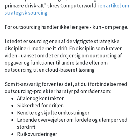
primære drivkraft." skrev Computerworld i
en artikel om
strategisk sourcing
.
For outsourcing handler ikke længere - kun - om penge.
I stedet er sourcing er en af de vigtigste strategiske
discipliner i moderne it-drift. En disciplin som kræver
viden - uanset om det er drejer sig om oursourcing af
opgaver og funktioner til andre lande eller om
outsourcing til en cloud-baseret løsning.
Som it-ansvarlig forventes det, at du i forbindelse med
outsourcing-projekter har styr på områder som:
Aftaler og kontrakter
Sikkerhed for driften
Kendte og skjulte omkostninger
Løbende overvejelser om fordele og ulemper ved
stordrift
Risikovurderinger