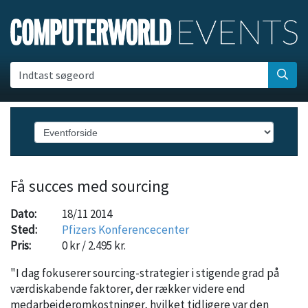
Indtast søgeord
Få succes med sourcing
Dato:
18/11 2014
Sted:
Pfizers Konferencecenter
Pris:
0 kr / 2.495 kr.
"I dag fokuserer sourcing-strategier i stigende grad på
værdiskabende faktorer, der rækker videre end
medarbejderomkostninger, hvilket tidligere var den