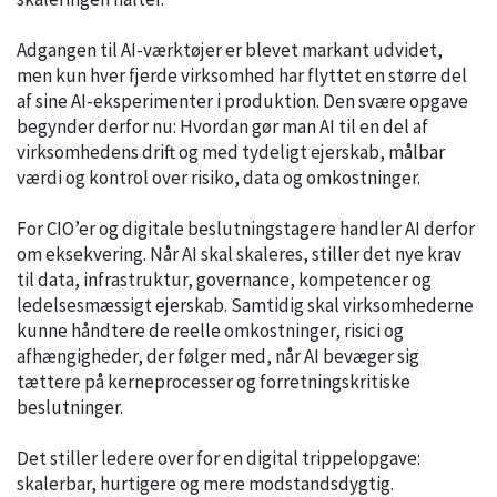
Adgangen til AI-værktøjer er blevet markant udvidet,
men kun hver fjerde virksomhed har flyttet en større del
af sine AI-eksperimenter i produktion. Den svære opgave
begynder derfor nu: Hvordan gør man AI til en del af
virksomhedens drift og med tydeligt ejerskab, målbar
værdi og kontrol over risiko, data og omkostninger.
For CIO’er og digitale beslutningstagere handler AI derfor
om eksekvering. Når AI skal skaleres, stiller det nye krav
til data, infrastruktur, governance, kompetencer og
ledelsesmæssigt ejerskab. Samtidig skal virksomhederne
kunne håndtere de reelle omkostninger, risici og
afhængigheder, der følger med, når AI bevæger sig
tættere på kerneprocesser og forretningskritiske
beslutninger.
Det stiller ledere over for en digital trippelopgave:
skalerbar, hurtigere og mere modstandsdygtig.