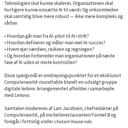
Teknologien skal kunne skaleres. Organisationen skal
hurtigere kunne omsætte AI til værdi. Og virksomheden
skal samtidig blive mere robust — ikke mere kompleks og
sårbar.
• Hvordan går man fra AI-pilot til AI i drift?
• Hvordan definerer og måler man reel AI-succes?
• Hvem ejer værdien, risikoen og regningen?
• Og hvordan forbereder man organisationen på næste
fase af AI uden at miste kontrollen?
Disse spørgsmål er omdrejningspunktet for et eksklusivt
Computerworld-roundtable blandt en udvalgt gruppe
digitale ledere. Arrangementet afholdes i samarbejde
med Lenovo.
Samtalen modereres af Lars Jacobsen, chefredaktør på
Computerworld, på michelinrestauranten Formel B og
foregår i fortrolig under
chatam house rule.