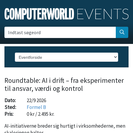
Indtast søgeord
Roundtable: AI i drift – fra eksperimenter
til ansvar, værdi og kontrol
Dato:
22/9 2026
Sted:
Formel B
Pris:
0 kr / 2.495 kr.
AI-initiativerne breder sig hurtigt i virksomhederne, men
skaleringen halter.