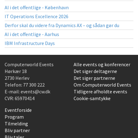
AI i det offentlige - København
IT Operations Excellence 2026
Derfor skal du videre fra Dynamics AX – og sådan gør du
AI i det offentlige - Aarhus
IBM Infrastructure Days
Computerworld Events
Alle events og konferencer
Hørkær 18
Det siger deltagerne
2730 Herlev
Det siger partnerne
Telefon:
77 300 222
Om Computerworld Events
E-mail:
events@cw.dk
Tidligere afholdte events
CVR: 65970414
Cookie-samtykke
Eventforside
Program
Tilmelding
Bliv partner
Bliv taler