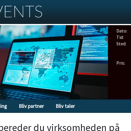
Dato:
Tid:
Sted:
Pris:
ding
Bliv partner
Bliv taler
bereder du virksomheden på