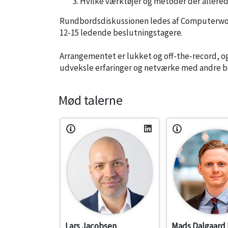
Hvilke værktøjer og metoder der allered
Rundbordsdiskussionen ledes af Computerworl
12-15 ledende beslutningstagere.
Arrangementet er lukket og off-the-record, og 
udveksle erfaringer og netværke med andre b
Mød talerne
Lars Jacobsen
Mads Dalgaard