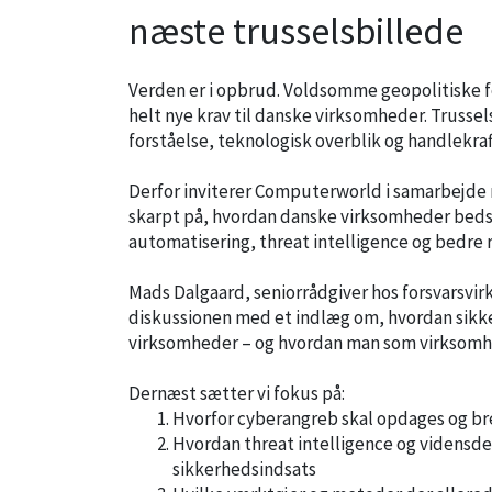
næste trusselsbillede
Verden er i opbrud. Voldsomme geopolitiske fo
helt nye krav til danske virksomheder. Trussels
forståelse, teknologisk overblik og handlekraf
Derfor inviterer Computerworld i samarbejde m
skarpt på, hvordan danske virksomheder bedst
automatisering, threat intelligence og bedre r
Mads Dalgaard, seniorrådgiver hos forsvarsv
diskussionen med et indlæg om, hvordan sikke
virksomheder – og hvordan man som virksomhed
Dernæst sætter vi fokus på:
Hvorfor cyberangreb skal opdages og br
Hvordan threat intelligence og vidensdel
sikkerhedsindsats