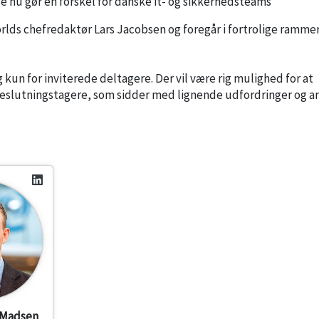
e nu gør en forskel for danske it- og sikkerhedsteams
ds chefredaktør Lars Jacobsen og foregår i fortrolige ramme
kun for inviterede deltagere. Der vil være rig mulighed for at
eslutningstagere, som sidder med lignende udfordringer og an
 Madsen