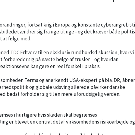
randringer, fortsat krig i Europa og konstante cyberangreb sti
billedet ændrer sig fra uge til uge - og det kræver både politi
t at følge med.
ed TDC Erhverv til en eksklusiv rundbordsdiskussion, hvor vi s
 forbereder sig på næste bølge af trusler – og hvordan
eaktionsevne kan gøre en reel forskel i praksis.
irksomheden Terma og anerkendt USA-ekspert på bla. DR, åbner
rhedspolitik og globale udsving allerede påvirker danske
 bedst forholder sig til en mere uforudsigelig verden.
emses i hurtigere hvis skaden skal begrænses
ing er blevet en central del af virksomhedens risikoarbejde og