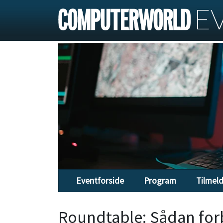
Eventforside
Program
Tilmel
Roundtable: Sådan for