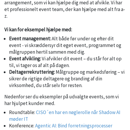
arrangement, som vi kan hjælpe dig med at afvikle. Vi har
et professionelt event team, der kan hjælpe med alt fra a-
z.
Vi kan for eksempel hjælpe med:
Event management:
Alt både før under og efter dit
event - vi skræddersyr dit eget event, programmet og
målgruppen hertil sammen med dig.
Event afvikling:
Vi afvikler dit event – du står for alt op
til, vi tager os af alt på dagen.
Deltagerrekruttering:
Målgruppe og markedsføring – vi
sikrer de rigtige deltagere og branding af din
virksomhed, du står selv for resten.
Nedenfor ser du eksempler på udvalgte events, som vi
har hjulpet kunder med.
Roundtable:
CISO´en har en nøglerolle når Shadow AI
møder IT
Konference:
Agentic AI: Bind forretningsprocesser