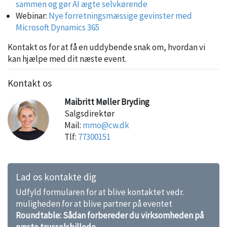
sammen og gør AI ægte selvkørende
Webinar:
Nye forretningsmæssige gevinster med
Microsoft Dynamics 365
Kontakt os for at få en uddybende snak om, hvordan vi
kan hjælpe med dit næste event.
Kontakt os
Maibritt Møller Bryding
Salgsdirektør
Mail:
mmo@cw.dk
Tlf:
77300151
Lad os kontakte dig
Udfyld formularen for at blive kontaktet vedr.
muligheden for at blive partner på eventet
Roundtable: Sådan forbereder du virksomheden på