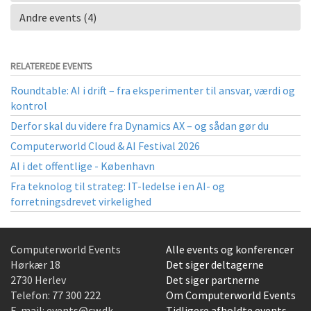
Andre events (4)
RELATEREDE EVENTS
Roundtable: AI i drift – fra eksperimenter til ansvar, værdi og
kontrol
Derfor skal du videre fra Dynamics AX – og sådan gør du
Computerworld Cloud & AI Festival 2026
AI i det offentlige - København
Fra teknolog til strateg: IT-ledelse i en AI- og
forretningsdrevet virkelighed
Computerworld Events
Alle events og konferencer
Hørkær 18
Det siger deltagerne
2730 Herlev
Det siger partnerne
Telefon:
77 300 222
Om Computerworld Events
E-mail:
events@cw.dk
Tidligere afholdte events