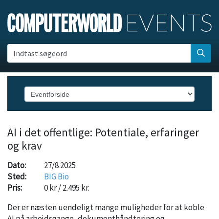
Indtast søgeord
AI i det offentlige: Potentiale, erfaringer
og krav
Dato:
27/8 2025
Sted:
BIG Bio
Pris:
0 kr / 2.495 kr.
Der er næsten uendeligt mange muligheder for at koble
AI på arbejdsgange, dokumenthåndtering og