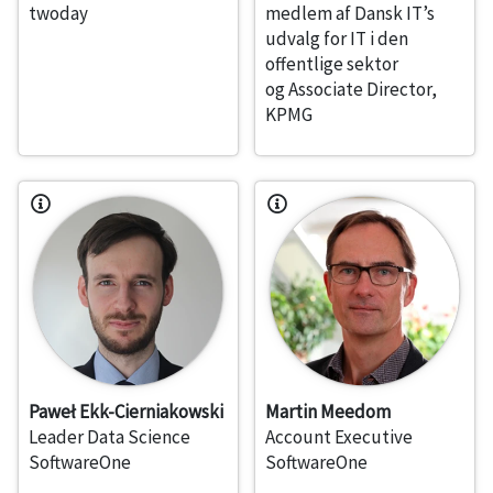
twoday
medlem af Dansk IT’s
udvalg for IT i den
offentlige sektor
og Associate Director,
KPMG
Paweł Ekk-Cierniakowski
Martin Meedom
Leader Data Science
Account Executive
SoftwareOne
SoftwareOne