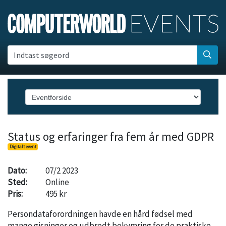
Indtast søgeord
Status og erfaringer fra fem år med GDPR
Digitalt event
Dato:
07/2 2023
Sted:
Online
Pris:
495 kr
Persondataforordningen havde en hård fødsel med
mange gisninger og udbredt bekymring for de praktiske