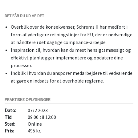
DET FÅR DU UD AF DET
Overblik over de konsekvenser, Schrems II har medført i
form af yderligere retningslinjer fra EU, der er nødvendige
at håndtere i det daglige compliance-arbejde.
Inspiration til, hvordan kan du mest hensigtsmæssigt og
effektivt planlægger implementere og opdatere dine
processer.
Indblik i hvordan du ansporer medarbejdere til vedvarende
at gøre en indsats for at overholde reglerne.
PRAKTISKE OPLYSNINGER
Dato:
07/2 2023
Tid:
09:00 til 12:00
Sted:
Online
Pris:
495 kr.