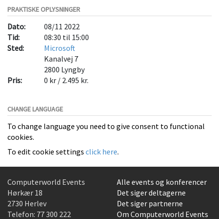
PRAKTISKE OPLYSNINGER
Dato:
08/11 2022
Tid:
08:30 til 15:00
Sted:
Microsoft
Kanalvej 7
2800
Lyngby
Pris:
0 kr / 2.495 kr.
CHANGE LANGUAGE
To change language you need to give consent to functional
cookies.
To edit cookie settings
click here
.
Computerworld Events
Alle events og konferencer
Hørkær 18
Det siger deltagerne
2730 Herlev
Det siger partnerne
Telefon:
77 300 222
Om Computerworld Events