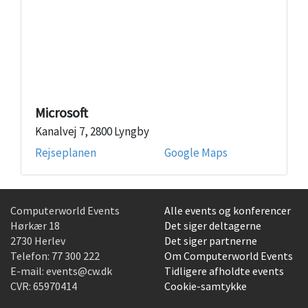
Microsoft
Kanalvej 7, 2800 Lyngby
Rejseplanen
Google Maps
Computerworld Events
Alle events og konferencer
Hørkær 18
Det siger deltagerne
2730 Herlev
Det siger partnerne
Telefon:
77 300 222
Om Computerworld Events
E-mail:
events@cw.dk
Tidligere afholdte events
CVR: 65970414
Cookie-samtykke