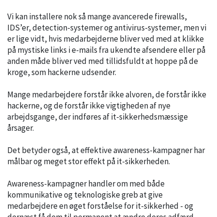
Vi kan installere nok så mange avancerede firewalls,
IDS’er, detection-systemer og antivirus-systemer, men vi
er lige vidt, hvis medarbejderne bliver ved med at klikke
på mystiske links i e-mails fra ukendte afsendere eller på
anden måde bliver ved med tillidsfuldt at hoppe på de
kroge, som hackerne udsender.
Mange medarbejdere forstår ikke alvoren, de forstår ikke
hackerne, og de forstår ikke vigtigheden af nye
arbejdsgange, der indføres af it-sikkerhedsmæssige
årsager.
Det betyder også, at effektive awareness-kampagner har
målbar og meget stor effekt på it-sikkerheden.
Awareness-kampagner handler om med både
kommunikative og teknologiske greb at give
medarbejdere en øget forståelse for it-sikkerhed - og
dernæst få dem til permanent at ændre deres adfærd.