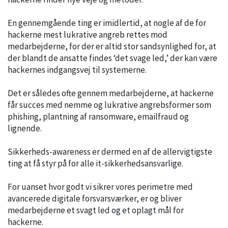
En gennemgående ting er imidlertid, at nogle af de for
hackerne mest lukrative angreb rettes mod
medarbejderne, for der er altid stor sandsynlighed for, at
der blandt de ansatte findes ‘det svage led,’ der kan være
hackernes indgangsvej til systemerne.
Det er således ofte gennem medarbejderne, at hackerne
får succes med nemme og lukrative angrebsformer som
phishing, plantning af ransomware, emailfraud og
lignende.
Sikkerheds-awareness er dermed en af de allervigtigste
ting at få styr på for alle it-sikkerhedsansvarlige.
For uanset hvor godt vi sikrer vores perimetre med
avancerede digitale forsvarsværker, er og bliver
medarbejderne et svagt led og et oplagt mål for
hackerne.