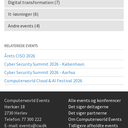
Digital transformation (7)
It-løsninger (6)
Andre events (4)
RELATEREDE EVENTS
Årets CISO 2026
Cyber Security Summit 2026 - København
Cyber Security Summit 2026 - Aarhus
Computerworld Cloud & AI Festival 2026
Computerworld Events
Alle events og konferencer
Hørkær 18
Det siger deltagerne
2730 Herlev
Det siger partnerne
Telefon:
77 300 222
Om Computerworld Events
E-mail:
events@cw.dk
Tidligere afholdte events