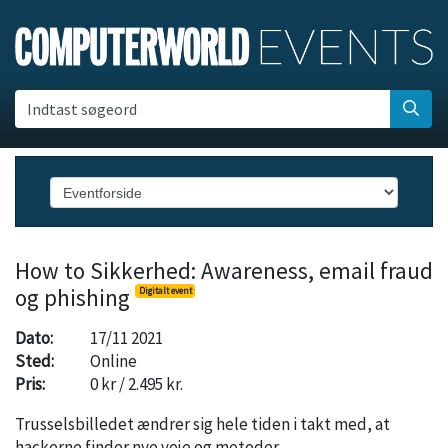
Indtast søgeord
How to Sikkerhed: Awareness, email fraud
og phishing
Digitalt event
Dato:
17/11 2021
Sted:
Online
Pris:
0 kr / 2.495 kr.
Trusselsbilledet ændrer sig hele tiden i takt med, at
hackerne finder nye veje og metoder.