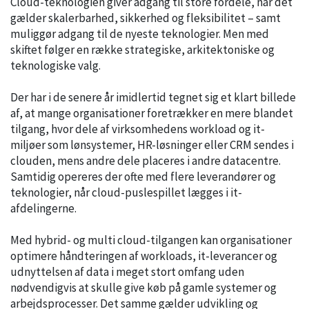
Cloud-teknologien giver adgang til store fordele, når det
gælder skalerbarhed, sikkerhed og fleksibilitet – samt
muliggør adgang til de nyeste teknologier. Men med
skiftet følger en række strategiske, arkitektoniske og
teknologiske valg.
Der har i de senere år imidlertid tegnet sig et klart billede
af, at mange organisationer foretrækker en mere blandet
tilgang, hvor dele af virksomhedens workload og it-
miljøer som lønsystemer, HR-løsninger eller CRM sendes i
clouden, mens andre dele placeres i andre datacentre.
Samtidig opereres der ofte med flere leverandører og
teknologier, når cloud-puslespillet lægges i it-
afdelingerne.
Med hybrid- og multi cloud-tilgangen kan organisationer
optimere håndteringen af workloads, it-leverancer og
udnyttelsen af data i meget stort omfang uden
nødvendigvis at skulle give køb på gamle systemer og
arbejdsprocesser. Det samme gælder udvikling og