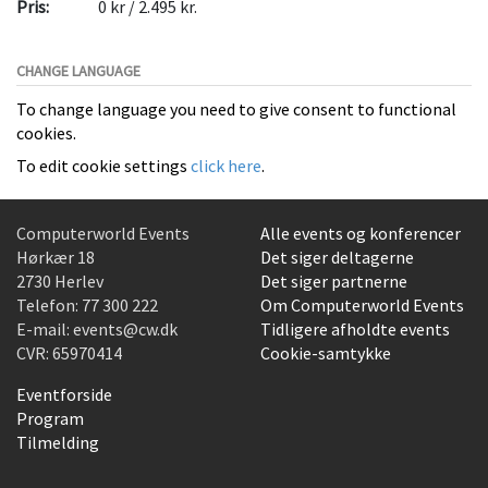
Pris:
0 kr / 2.495 kr.
CHANGE LANGUAGE
To change language you need to give consent to functional
cookies.
To edit cookie settings
click here
.
Computerworld Events
Alle events og konferencer
Hørkær 18
Det siger deltagerne
2730 Herlev
Det siger partnerne
Telefon:
77 300 222
Om Computerworld Events
E-mail:
events@cw.dk
Tidligere afholdte events
CVR: 65970414
Cookie-samtykke
Eventforside
Program
Tilmelding