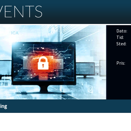
Dato:
Tid:
Sted:
Pris:
ding