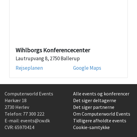
Wihlborgs Konferencecenter
Lautrupvang 8, 2750 Ballerup
Rejseplanen
Google Maps
Computerworld Events
Alle events og konferencer
Hørkær 18
Det siger deltagerne
2730 Herlev
Det siger partnerne
Telefon:
77 300 222
Om Computerworld Events
E-mail:
events@cw.dk
Tidligere afholdte events
CVR: 65970414
Cookie-samtykke